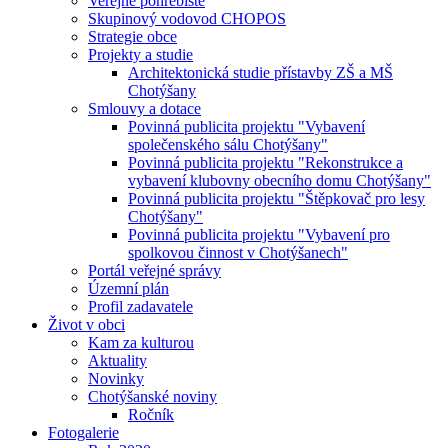
Veřejné pohřebiště
Skupinový vodovod CHOPOS
Strategie obce
Projekty a studie
Architektonická studie přístavby ZŠ a MŠ
Chotýšany
Smlouvy a dotace
Povinná publicita projektu "Vybavení
společenského sálu Chotýšany"
Povinná publicita projektu "Rekonstrukce a
vybavení klubovny obecního domu Chotýšany"
Povinná publicita projektu "Štěpkovač pro lesy
Chotýšany"
Povinná publicita projektu "Vybavení pro
spolkovou činnost v Chotýšanech"
Portál veřejné správy
Územní plán
Profil zadavatele
Život v obci
Kam za kulturou
Aktuality
Novinky
Chotýšanské noviny
Ročník
Fotogalerie