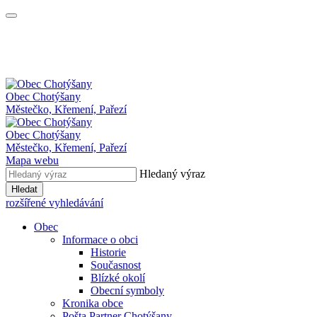
Obec
Chotýšany
Městečko, Křemení, Pařezí
Obec Chotýšany
Městečko, Křemení, Pařezí
Mapa webu
Hledaný výraz
Hledat
rozšířené vyhledávání
Obec
Informace o obci
Historie
Současnost
Blízké okolí
Obecní symboly
Kronika obce
Pošta Partner Chotýšany