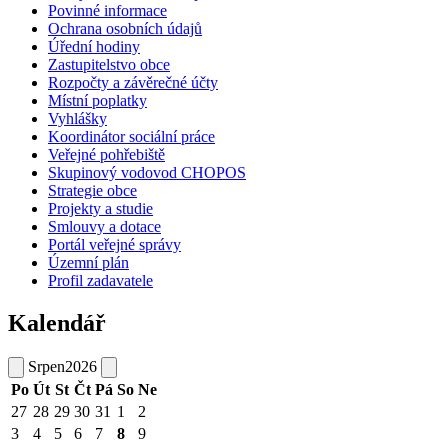
Povinné informace
Ochrana osobních údajů
Úřední hodiny
Zastupitelstvo obce
Rozpočty a závěrečné účty
Místní poplatky
Vyhlášky
Koordinátor sociální práce
Veřejné pohřebiště
Skupinový vodovod CHOPOS
Strategie obce
Projekty a studie
Smlouvy a dotace
Portál veřejné správy
Územní plán
Profil zadavatele
Kalendář
Srpen
2026
Po
Út
St
Čt
Pá
So
Ne
27
28
29
30
31
1
2
3
4
5
6
7
8
9