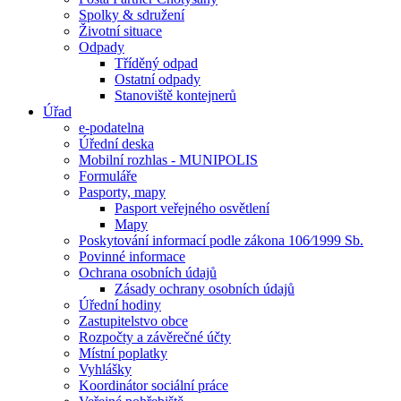
Spolky & sdružení
Životní situace
Odpady
Tříděný odpad
Ostatní odpady
Stanoviště kontejnerů
Úřad
e-podatelna
Úřední deska
Mobilní rozhlas - MUNIPOLIS
Formuláře
Pasporty, mapy
Pasport veřejného osvětlení
Mapy
Poskytování informací podle zákona 106⁄1999 Sb.
Povinné informace
Ochrana osobních údajů
Zásady ochrany osobních údajů
Úřední hodiny
Zastupitelstvo obce
Rozpočty a závěrečné účty
Místní poplatky
Vyhlášky
Koordinátor sociální práce