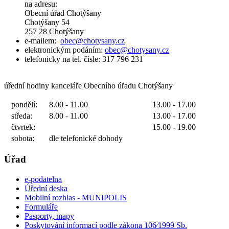
na adresu:
Obecní úřad Chotýšany
Chotýšany 54
257 28 Chotýšany
e-mailem:
obec@chotysany.cz
elektronickým podáním:
obec@chotysany.cz
telefonicky na tel. čísle: 317 796 231
úřední hodiny kanceláře Obecního úřadu Chotýšany
pondělí:
8.00 - 11.00
13.00 - 17.00
středa:
8.00 - 11.00
13.00 - 17.00
čtvrtek:
15.00 - 19.00
sobota:
dle telefonické dohody
Úřad
e-podatelna
Úřední deska
Mobilní rozhlas - MUNIPOLIS
Formuláře
Pasporty, mapy
Poskytování informací podle zákona 106⁄1999 Sb.