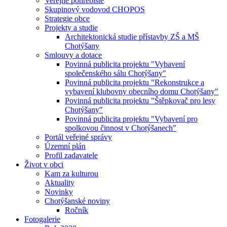
Veřejné pohřebiště
Skupinový vodovod CHOPOS
Strategie obce
Projekty a studie
Architektonická studie přístavby ZŠ a MŠ
Chotýšany
Smlouvy a dotace
Povinná publicita projektu "Vybavení
společenského sálu Chotýšany"
Povinná publicita projektu "Rekonstrukce a
vybavení klubovny obecního domu Chotýšany"
Povinná publicita projektu "Štěpkovač pro lesy
Chotýšany"
Povinná publicita projektu "Vybavení pro
spolkovou činnost v Chotýšanech"
Portál veřejné správy
Územní plán
Profil zadavatele
Život v obci
Kam za kulturou
Aktuality
Novinky
Chotýšanské noviny
Ročník
Fotogalerie