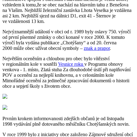
vzhledem k tomu,že se obec nachází na hlavním tahu z Benešova
na Vlašim. Nejbližší železniční zastávka Lhota Veselka je vzdálena
asi 2 km. Nejbližší sjezd na dálnici D1, exit 41 - Šternov je
ve vzdálenosti 13 km.
Nejvýznamnější událostí v obci od r. 1989 byly oslavy 750. výročí
od první písemné zmínky o obci konané v roce 2000. K tomuto
výročí byla vydána publikace „Chotýšany“ a od 20. června
2000 může obec užívat obecní symboly –
znak a prapor
.
Největším oceněním a chloubou pro obec bylo vítězství
v regionálním kole v soutěži
Vesnice roku
v Programu obnovy
venkova - 1. místo, Zlatá stuha Za dlouhodobé úsilí při naplňování
POV a ocenění za nejlepší knihovnu, a v celostátním kole
Mimořádné ocenění za jedinečné zpracování dokumentů o historii
obce a sepjetí školy s životem obce.
Prvním krokem informovanosti zdejších občanů je od listopadu
1998 vydávání plně dotovaného měsíčníku Chotýšanských novin.
V roce 1999 bylo z iniciativy obce založeno Zájmové sdružení obcí