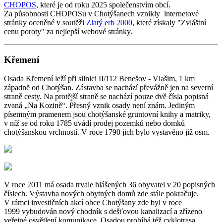
CHOPOS
, které je od roku 2025 společenstvím obcí.
Za působnosti CHOPOSu v Chotýšanech vznikly internetové
stránky oceněné v soutěži
Zlatý erb 2000
, které získaly "Zvláštní
cenu poroty" za nejlepší webové stránky.
Křemení
Osada Křemení leží při silnici II/112 Benešov - Vlašim, 1 km
západně od Chotýšan. Zástavba se nachází převážně jen na severní
straně cesty. Na protější straně se nachází pouze dvě čísla popisná
zvaná „Na Kozině“. Přesný vznik osady není znám. Jediným
písemným pramenem jsou chotýšanské gruntovní knihy a matriky,
v níž se od roku 1785 uvádí prodej pozemků nebo domků
chotýšanskou vrchností. V roce 1790 jich bylo vystavěno již osm.
V roce 2011 má osada trvale hlášených 36 obyvatel v 20 popisných
číslech. Výstavba nových obytných domů zde stále pokračuje.
V rámci investičních akcí obce Chotýšany zde byl v roce
1999 vybudován nový chodník s dešťovou kanalizací a zřízeno
veřejné osvětlení komunikace. Osadou probíhá též cyklotrasa