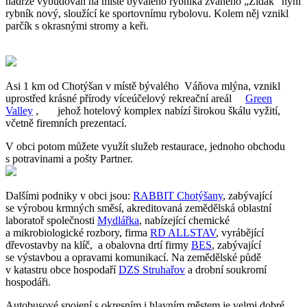
nádrže vybudován na místě bývalého rybníka zvaného „Židák“ nyní
rybník nový, sloužící ke sportovnímu rybolovu. Kolem něj vznikl
parčík s okrasnými stromy a keři.
Asi 1 km od Chotýšan v místě bývalého Váňova mlýna, vznikl
uprostřed krásné přírody víceúčelový rekreační areál
Green
Valley
, jehož hotelový komplex nabízí širokou škálu vyžití,
včetně firemních prezentací.
V obci potom můžete využít služeb restaurace, jednoho obchodu
s potravinami a pošty Partner.
Dalšími podniky v obci jsou:
RABBIT Chotýšany
, zabývající
se výrobou krmných směsí, akreditovaná zemědělská oblastní
laboratoř společnosti
Mydlářka
, nabízející chemické
a mikrobiologické rozbory, firma
RD ALLSTAV
, vyrábějící
dřevostavby na klíč, a obalovna drtí firmy
BES
, zabývající
se výstavbou a opravami komunikací. Na zemědělské půdě
v katastru obce hospodaří
DZS Struhařov
a drobní soukromí
hospodáři.
Autobusové spojení s okresním i hlavním městem je velmi dobré,