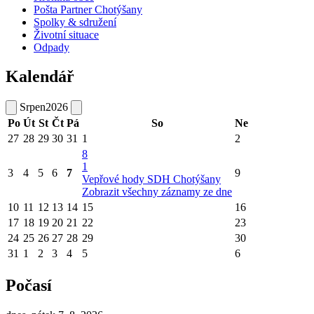
Pošta Partner Chotýšany
Spolky & sdružení
Životní situace
Odpady
Kalendář
Srpen
2026
Po
Út
St
Čt
Pá
So
Ne
27
28
29
30
31
1
2
8
1
3
4
5
6
7
9
Vepřové hody SDH Chotýšany
Zobrazit všechny záznamy ze dne
10
11
12
13
14
15
16
17
18
19
20
21
22
23
24
25
26
27
28
29
30
31
1
2
3
4
5
6
Počasí