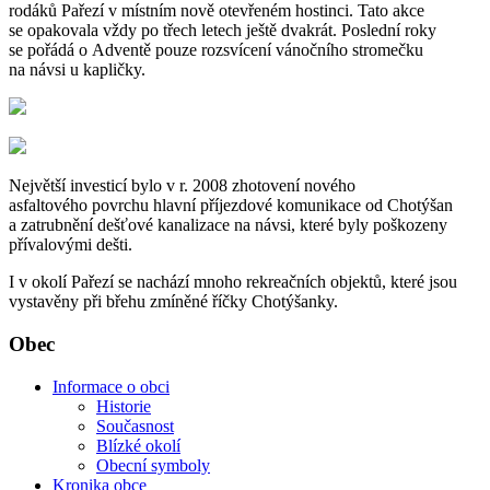
rodáků Pařezí v místním nově otevřeném hostinci. Tato akce
se opakovala vždy po třech letech ještě dvakrát. Poslední roky
se pořádá o Adventě pouze rozsvícení vánočního stromečku
na návsi u kapličky.
Největší investicí bylo v r. 2008 zhotovení nového
asfaltového povrchu hlavní příjezdové komunikace od Chotýšan
a zatrubnění dešťové kanalizace na návsi, které byly poškozeny
přívalovými dešti.
I v okolí Pařezí se nachází mnoho rekreačních objektů, které jsou
vystavěny při břehu zmíněné říčky Chotýšanky.
Obec
Informace o obci
Historie
Současnost
Blízké okolí
Obecní symboly
Kronika obce