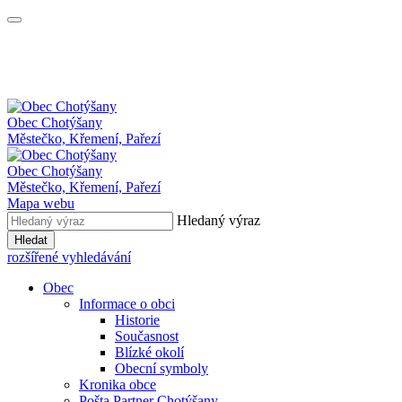
Obec
Chotýšany
Městečko, Křemení, Pařezí
Obec Chotýšany
Městečko, Křemení, Pařezí
Mapa webu
Hledaný výraz
Hledat
rozšířené vyhledávání
Obec
Informace o obci
Historie
Současnost
Blízké okolí
Obecní symboly
Kronika obce
Pošta Partner Chotýšany