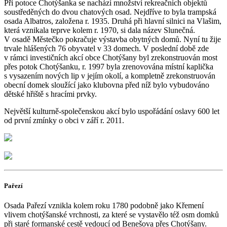
Při potoce Chotýšanka se nachází množství rekreačních objektů
soustředěných do dvou chatových osad. Nejdříve to byla trampská
osada Albatros, založena r. 1935. Druhá při hlavní silnici na Vlašim,
která vznikala teprve kolem r. 1970, si dala název Slunečná.
V osadě Městečko pokračuje výstavba obytných domů. Nyní tu žije
trvale hlášených 76 obyvatel v 33 domech. V poslední době zde
v rámci investičních akcí obce Chotýšany byl zrekonstruován most
přes potok Chotýšanku, r. 1997 byla zrenovována místní kaplička
s vysazením nových lip v jejím okolí, a kompletně zrekonstruován
obecní domek sloužící jako klubovna před níž bylo vybudováno
dětské hřiště s hracími prvky.
Největší kulturně-společenskou akcí bylo uspořádání oslavy 600 let
od první zmínky o obci v září r. 2011.
Pařezí
Osada Pařezí vznikla kolem roku 1780 podobně jako Křemení
vlivem chotýšanské vrchnosti, za které se vystavělo též osm domků
při staré formanské cestě vedoucí od Benešova přes Chotýšany.