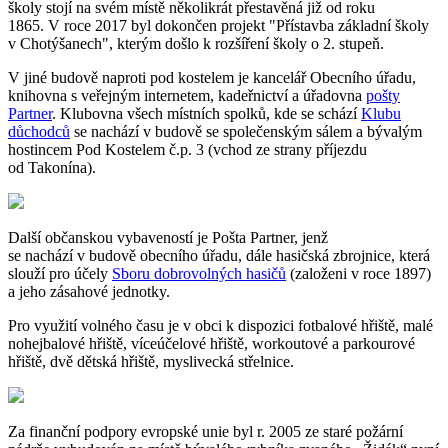
školy stojí na svém místě několikrát přestavěná již od roku
1865. V roce 2017 byl dokončen projekt "Přístavba základní školy
v Chotýšanech", kterým došlo k rozšíření školy o 2. stupeň.
V jiné budově naproti pod kostelem je kancelář Obecního úřadu,
knihovna s veřejným internetem, kadeřnictví a úřadovna
pošty
Partner
. Klubovna všech místních spolků, kde se schází
Klubu
důchodců
se nachází v budově se společenským sálem a bývalým
hostincem Pod Kostelem č.p. 3 (vchod ze strany příjezdu
od Takonína).
Další občanskou vybaveností je Pošta Partner, jenž
se nachází v budově obecního úřadu, dále hasičská zbrojnice, která
slouží pro účely
Sboru dobrovolných hasičů
(založeni v roce 1897)
a jeho zásahové jednotky.
Pro využití volného času je v obci k dispozici fotbalové hřiště, malé
nohejbalové hřiště, víceúčelové hřiště, workoutové a parkourové
hřiště, dvě dětská hřiště, myslivecká střelnice.
Za finanční podpory evropské unie byl r. 2005 ze staré požární