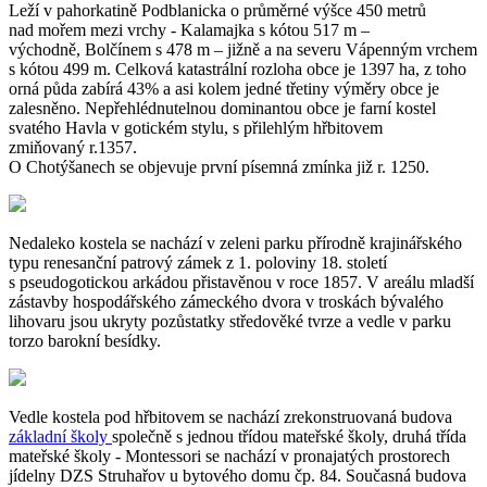
Leží v pahorkatině Podblanicka o průměrné výšce 450 metrů
nad mořem mezi vrchy - Kalamajka s kótou 517 m –
východně, Bolčínem s 478 m – jižně a na severu Vápenným vrchem
s kótou 499 m. Celková katastrální rozloha obce je 1397 ha, z toho
orná půda zabírá 43% a asi kolem jedné třetiny výměry obce je
zalesněno. Nepřehlédnutelnou dominantou obce je farní kostel
svatého Havla v gotickém stylu, s přilehlým hřbitovem
zmiňovaný r.1357.
O Chotýšanech se objevuje první písemná zmínka již r. 1250.
Nedaleko kostela se nachází v zeleni parku přírodně krajinářského
typu renesanční patrový zámek z 1. poloviny 18. století
s pseudogotickou arkádou přistavěnou v roce 1857. V areálu mladší
zástavby hospodářského zámeckého dvora v troskách bývalého
lihovaru jsou ukryty pozůstatky středověké tvrze a vedle v parku
torzo barokní besídky.
Vedle kostela pod hřbitovem se nachází zrekonstruovaná budova
základní školy
společně s jednou třídou mateřské školy, druhá třída
mateřské školy - Montessori se nachází v pronajatých prostorech
jídelny DZS Struhařov u bytového domu čp. 84. Současná budova