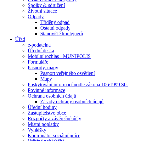
Spolky & sdružení
Životní situace
Odpady
Tříděný odpad
Ostatní odpady
Stanoviště kontejnerů
Úřad
e-podatelna
Úřední deska
Mobilní rozhlas - MUNIPOLIS
Formuláře
Pasporty, mapy
Pasport veřejného osvětlení
Mapy
Poskytování informací podle zákona 106⁄1999 Sb.
Povinné informace
Ochrana osobních údajů
Zásady ochrany osobních údajů
Úřední hodiny
Zastupitelstvo obce
Rozpočty a závěrečné účty
Místní poplatky
Vyhlášky
Koordinátor sociální práce