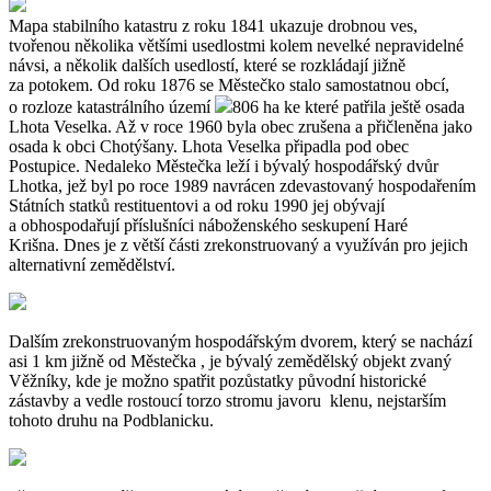
Mapa stabilního katastru z roku 1841 ukazuje drobnou ves,
tvořenou několika většími usedlostmi kolem nevelké nepravidelné
návsi, a několik dalších usedlostí, které se rozkládají jižně
za potokem. Od roku 1876 se Městečko stalo samostatnou obcí,
o rozloze katastrálního území
806 ha ke které patřila ještě osada
Lhota Veselka. Až v roce 1960 byla obec zrušena a přičleněna jako
osada k obci Chotýšany. Lhota Veselka připadla pod obec
Postupice. Nedaleko Městečka leží i bývalý hospodářský dvůr
Lhotka, jež byl po roce 1989 navrácen zdevastovaný hospodařením
Státních statků restituentovi a od roku 1990 jej obývají
a obhospodařují příslušníci náboženského seskupení Haré
Krišna. Dnes je z větší části zrekonstruovaný a využíván pro jejich
alternativní zemědělství.
Dalším zrekonstruovaným hospodářským dvorem, který se nachází
asi 1 km jižně od Městečka , je bývalý zemědělský objekt zvaný
Věžníky, kde je možno spatřit pozůstatky původní historické
zástavby a vedle rostoucí torzo stromu javoru klenu, nejstarším
tohoto druhu na Podblanicku.