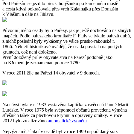
Pod Pařezím se jezdilo přes Chotýšanku po kamenném mostě
a cesta kdysi pokračovala přes vrch Kalamajku přes Domašín
k Vlašimi a dále na Jihlavu.
Původní jméno osady bylo Pařezy, jak je ještě dochováno na starých
mapách. Podle pařezského kronikáře F. Fialy se týkalo pařezů dubů,
z nichž poslední byly vykáceny ve válce prusko-rakouské r.
1866. Někteří historikové uvádějí, že osada povstala na pustých
gruntech, což není doloženo.
První doložený příliv obyvatelstva na Pařezí podobně jako
na Křemení je zaznamenán po roce 1780.
V roce 2011 žije na Pařezí 14 obyvatel v 9 domech.
Na návsi byla v r. 1933 vystavěna kaplička zasvěcená Panně Marii
Lurdské. V roce 1975 byla svépomocí občanů provedena výměna
střešních tašek za plechovou krytinu a opraveny omítky. V roce
2012 bylo zrealizováno
automatické zvonění
.
Nejvýznamější akcí v osadě byl v roce 1999 uspořádaný sraz