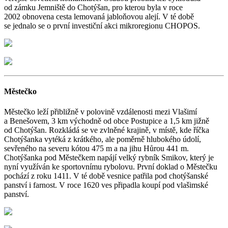
od zámku Jemniště do Chotýšan, pro kterou byla v roce
2002 obnovena cesta lemovaná jabloňovou alejí. V té době
se jednalo se o první investiční akci mikroregionu CHOPOS.
Městečko
Městečko leží přibližně v polovině vzdálenosti mezi Vlašimí
a Benešovem, 3 km východně od obce Postupice a 1,5 km jižně
od Chotýšan. Rozkládá se ve zvlněné krajině, v místě, kde říčka
Chotýšanka vytéká z krátkého, ale poměrně hlubokého údolí,
sevřeného na severu kótou 475 m a na jihu Hůrou 441 m.
Chotýšanka pod Městečkem napájí velký rybník Smikov, který je
nyní využíván ke sportovnímu rybolovu. První doklad o Městečku
pochází z roku 1411. V té době vesnice patřila pod chotýšanské
panství i farnost. V roce 1620 ves připadla koupí pod vlašimské
panství.