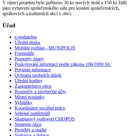
V rámci projektu bylo pořízeno 30 ks nových stolů a 150 ks židlí
jako vybavení společenského sálu pro konání společenských,
spolkových a kulturních akcí v obci.
Úřad
e-podatelna
Úřední deska
Mobilní rozhlas - MUNIPOLIS
Formuláře
Pasporty, mapy
Poskytování informací podle zákona 106⁄1999 Sb.
Povinné informace
Ochrana osobních údajů
Úřední hodiny
Zastupitelstvo obce
Rozpočty a závěrečné účty
Místní poplatky
Vyhlášky
Koordinátor sociální práce
Veřejné pohřebiště
Skupinový vodovod CHOPOS
Strategie obce
Projekty a studie
Smlouvy a dotace