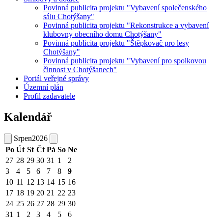
Povinná publicita projektu "Vybavení společenského
sálu Chotýšany"
Povinná publicita projektu "Rekonstrukce a vybavení
klubovny obecního domu Chotýšany"
Povinná publicita projektu "Štěpkovač pro lesy
Chotýšany"
Povinná publicita projektu "Vybavení pro spolkovou
činnost v Chotýšanech"
Portál veřejné správy
Územní plán
Profil zadavatele
Kalendář
Srpen
2026
Po
Út
St
Čt
Pá
So
Ne
27
28
29
30
31
1
2
3
4
5
6
7
8
9
10
11
12
13
14
15
16
17
18
19
20
21
22
23
24
25
26
27
28
29
30
31
1
2
3
4
5
6