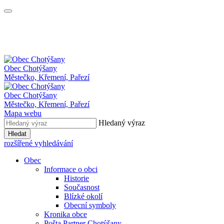
Obec
Chotýšany
Městečko, Křemení, Pařezí
Obec Chotýšany
Městečko, Křemení, Pařezí
Mapa webu
Hledaný výraz
Hledat
rozšířené vyhledávání
Obec
Informace o obci
Historie
Současnost
Blízké okolí
Obecní symboly
Kronika obce
Pošta Partner Chotýšany