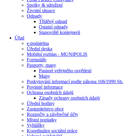
Spolky & sdružení
Životní situace
Odpady
Tříděný odpad
Ostatní odpady
Stanoviště kontejnerů
Úřad
e-podatelna
Úřední deska
Mobilní rozhlas - MUNIPOLIS
Formuláře
Pasporty, mapy
Pasport veřejného osvětlení
Mapy
Poskytování informací podle zákona 106⁄1999 Sb.
Povinné informace
Ochrana osobních údajů
Zásady ochrany osobních údajů
Úřední hodiny
Zastupitelstvo obce
Rozpočty a závěrečné účty
Místní poplatky
Vyhlášky
Koordinátor sociální práce