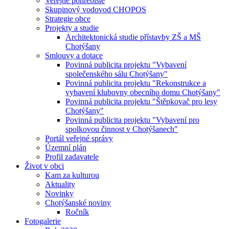
Veřejné pohřebiště
Skupinový vodovod CHOPOS
Strategie obce
Projekty a studie
Architektonická studie přístavby ZŠ a MŠ
Chotýšany
Smlouvy a dotace
Povinná publicita projektu "Vybavení
společenského sálu Chotýšany"
Povinná publicita projektu "Rekonstrukce a
vybavení klubovny obecního domu Chotýšany"
Povinná publicita projektu "Štěpkovač pro lesy
Chotýšany"
Povinná publicita projektu "Vybavení pro
spolkovou činnost v Chotýšanech"
Portál veřejné správy
Územní plán
Profil zadavatele
Život v obci
Kam za kulturou
Aktuality
Novinky
Chotýšanské noviny
Ročník
Fotogalerie