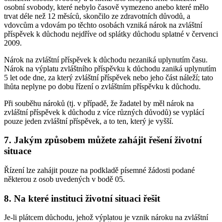
osobní svobody, které nebylo časově vymezeno anebo které mělo
trvat déle než 12 měsíců, skončilo ze zdravotních důvodů, a
vdovcům a vdovám po těchto osobách vzniká nárok na zvláštní
příspěvek k důchodu nejdříve od splátky důchodu splatné v červenci
2009.
Nárok na zvláštní příspěvek k důchodu nezaniká uplynutím času.
Nárok na výplatu zvláštního příspěvku k důchodu zaniká uplynutím
5 let ode dne, za který zvláštní příspěvek nebo jeho část náleží; tato
lhůta neplyne po dobu řízení o zvláštním příspěvku k důchodu.
Při souběhu nároků (tj. v případě, že žadatel by měl nárok na
zvláštní příspěvek k důchodu z více různých důvodů) se vyplácí
pouze jeden zvláštní příspěvek, a to ten, který je vyšší.
7. Jakým způsobem můžete zahájit řešení životní
situace
Řízení lze zahájit pouze na podkladě písemné žádosti podané
některou z osob uvedených v bodě 05.
8. Na které instituci životní situaci řešit
Je-li plátcem důchodu, jehož výplatou je vznik nároku na zvláštní