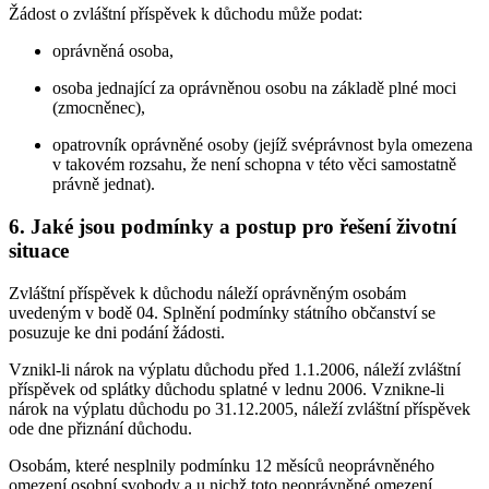
Žádost o zvláštní příspěvek k důchodu může podat:
oprávněná osoba,
osoba jednající za oprávněnou osobu na základě plné moci
(zmocněnec),
opatrovník oprávněné osoby (jejíž svéprávnost byla omezena
v takovém rozsahu, že není schopna v této věci samostatně
právně jednat).
6. Jaké jsou podmínky a postup pro řešení životní
situace
Zvláštní příspěvek k důchodu náleží oprávněným osobám
uvedeným v bodě 04. Splnění podmínky státního občanství se
posuzuje ke dni podání žádosti.
Vznikl-li nárok na výplatu důchodu před 1.1.2006, náleží zvláštní
příspěvek od splátky důchodu splatné v lednu 2006. Vznikne-li
nárok na výplatu důchodu po 31.12.2005, náleží zvláštní příspěvek
ode dne přiznání důchodu.
Osobám, které nesplnily podmínku 12 měsíců neoprávněného
omezení osobní svobody a u nichž toto neoprávněné omezení