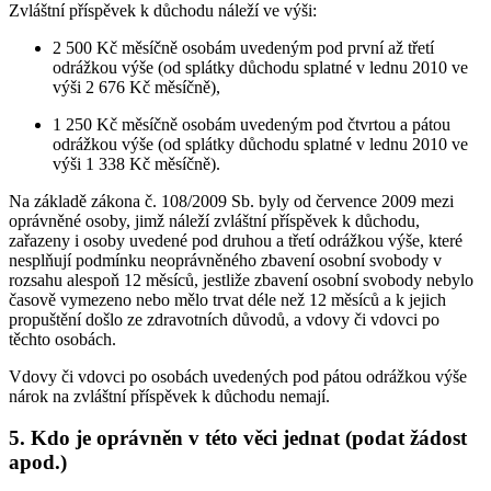
Zvláštní příspěvek k důchodu náleží ve výši:
2 500 Kč měsíčně osobám uvedeným pod první až třetí
odrážkou výše (od splátky důchodu splatné v lednu 2010 ve
výši 2 676 Kč měsíčně),
1 250 Kč měsíčně osobám uvedeným pod čtvrtou a pátou
odrážkou výše (od splátky důchodu splatné v lednu 2010 ve
výši 1 338 Kč měsíčně).
Na základě zákona č. 108/2009 Sb. byly od července 2009 mezi
oprávněné osoby, jimž náleží zvláštní příspěvek k důchodu,
zařazeny i osoby uvedené pod druhou a třetí odrážkou výše, které
nesplňují podmínku neoprávněného zbavení osobní svobody v
rozsahu alespoň 12 měsíců, jestliže zbavení osobní svobody nebylo
časově vymezeno nebo mělo trvat déle než 12 měsíců a k jejich
propuštění došlo ze zdravotních důvodů, a vdovy či vdovci po
těchto osobách.
Vdovy či vdovci po osobách uvedených pod pátou odrážkou výše
nárok na zvláštní příspěvek k důchodu nemají.
5. Kdo je oprávněn v této věci jednat (podat žádost
apod.)