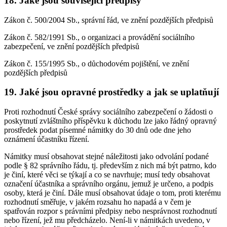
18. Jaké jsou související předpisy
Zákon č. 500/2004 Sb., správní řád, ve znění pozdějších předpisů
Zákon č. 582/1991 Sb., o organizaci a provádění sociálního
zabezpečení, ve znění pozdějších předpisů
Zákon č. 155/1995 Sb., o důchodovém pojištění, ve znění
pozdějších předpisů
19. Jaké jsou opravné prostředky a jak se uplatňují
Proti rozhodnutí České správy sociálního zabezpečení o žádosti o
poskytnutí zvláštního příspěvku k důchodu lze jako řádný opravný
prostředek podat písemné námitky do 30 dnů ode dne jeho
oznámení účastníku řízení.
Námitky musí obsahovat stejné náležitosti jako odvolání podané
podle § 82 správního řádu, tj. především z nich má být patrno, kdo
je činí, které věci se týkají a co se navrhuje; musí tedy obsahovat
označení účastníka a správního orgánu, jemuž je určeno, a podpis
osoby, která je činí. Dále musí obsahovat údaje o tom, proti kterému
rozhodnutí směřuje, v jakém rozsahu ho napadá a v čem je
spatřován rozpor s právními předpisy nebo nesprávnost rozhodnutí
nebo řízení, jež mu předcházelo. Není-li v námitkách uvedeno, v