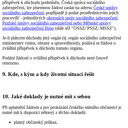
příspěvek k důchodu podmíněn, Česká správa sociálního
zabezpečení, lze písemnou žádost zaslat na adresu
České správy
sociálního zabezpečení
, popřípadě ji podat prostřednictvím jejích
pracovišť - jednotlivých
okresních správ sociálního zabezpečení,
Pražské správy sociálního zabezpečení nebo Městské správy
sociálního zabezpečení Brno
(dále též "OSSZ/ PSSZ/ MSSZ").
Je-li plátcem důchodu jiný orgán (tj. orgán sociálního zabezpečení
ministerstev vnitra, obrany a spravedlnosti), podává se žádost o
zvláštní příspěvek k důchodu tomuto orgánu.
Podání žádosti o zvláštní příspěvek k důchodu není časově
omezeno.
9. Kde, s kým a kdy životní situaci řešit
10. Jaké doklady je nutné mít s sebou
Při uplatnění žádosti a pro prokázání českého státního občanství je
nutné mít k dispozici některý z těchto dokladů:
platný občanský průkaz,