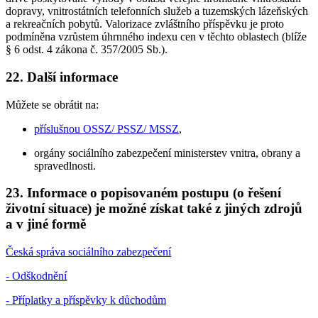
dopravy, vnitrostátních telefonních služeb a tuzemských lázeňských
a rekreačních pobytů. Valorizace zvláštního příspěvku je proto
podmíněna vzrůstem úhrnného indexu cen v těchto oblastech (blíže
§ 6 odst. 4 zákona č. 357/2005 Sb.).
22. Další informace
Můžete se obrátit na:
příslušnou OSSZ/ PSSZ/ MSSZ
,
orgány sociálního zabezpečení ministerstev vnitra, obrany a
spravedlnosti.
23. Informace o popisovaném postupu (o řešení
životní situace) je možné získat také z jiných zdrojů
a v jiné formě
Česká správa sociálního zabezpečení
- Odškodnění
- Příplatky a příspěvky k důchodům