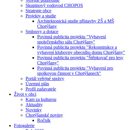
Veřejné pohřebiště
Skupinový vodovod CHOPOS
Strategie obce
Projekty a studie
Architektonická studie přístavby ZŠ a MŠ
Chotýšany
Smlouvy a dotace
Povinná publicita projektu "Vybavení
společenského sálu Chotýšany"
Povinná publicita projektu "Rekonstrukce a
vybavení klubovny obecního domu Chotýšany"
Povinná publicita projektu "Štěpkovač pro lesy
Chotýšany"
Povinná publicita projektu "Vybavení pro
spolkovou činnost v Chotýšanech"
Portál veřejné správy
Územní plán
Profil zadavatele
Život v obci
Kam za kulturou
Aktuality
Novinky
Chotýšanské noviny
Ročník
Fotogalerie