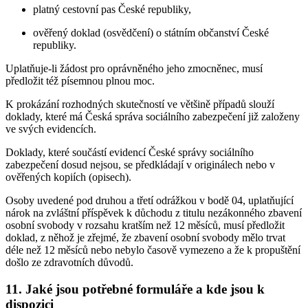
platný cestovní pas České republiky,
ověřený doklad (osvědčení) o státním občanství České
republiky.
Uplatňuje-li žádost pro oprávněného jeho zmocněnec, musí
předložit též písemnou plnou moc.
K prokázání rozhodných skutečností ve většině případů slouží
doklady, které má Česká správa sociálního zabezpečení již založeny
ve svých evidencích.
Doklady, které součástí evidencí České správy sociálního
zabezpečení dosud nejsou, se předkládají v originálech nebo v
ověřených kopiích (opisech).
Osoby uvedené pod druhou a třetí odrážkou v bodě 04, uplatňující
nárok na zvláštní příspěvek k důchodu z titulu nezákonného zbavení
osobní svobody v rozsahu kratším než 12 měsíců, musí předložit
doklad, z něhož je zřejmé, že zbavení osobní svobody mělo trvat
déle než 12 měsíců nebo nebylo časově vymezeno a že k propuštění
došlo ze zdravotních důvodů.
11. Jaké jsou potřebné formuláře a kde jsou k
dispozici