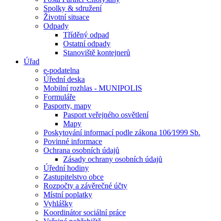
Spolky & sdružení
Životní situace
Odpady
Tříděný odpad
Ostatní odpady
Stanoviště kontejnerů
Úřad
e-podatelna
Úřední deska
Mobilní rozhlas - MUNIPOLIS
Formuláře
Pasporty, mapy
Pasport veřejného osvětlení
Mapy
Poskytování informací podle zákona 106⁄1999 Sb.
Povinné informace
Ochrana osobních údajů
Zásady ochrany osobních údajů
Úřední hodiny
Zastupitelstvo obce
Rozpočty a závěrečné účty
Místní poplatky
Vyhlášky
Koordinátor sociální práce