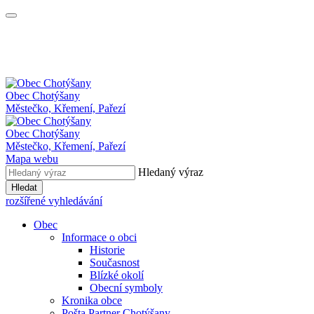
Obec
Chotýšany
Městečko, Křemení, Pařezí
Obec Chotýšany
Městečko, Křemení, Pařezí
Mapa webu
Hledaný výraz
Hledat
rozšířené vyhledávání
Obec
Informace o obci
Historie
Současnost
Blízké okolí
Obecní symboly
Kronika obce
Pošta Partner Chotýšany