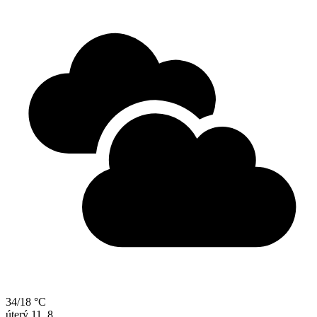
34/18 °C
úterý
11. 8.