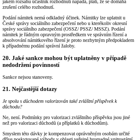
jakém rozsahu účastník rozhodnutí napadá, platí, že se domáhá
zrušení celého rozhodnutí.
Podání námitek nemá odkladný účinek. Námitky lze uplatnit u
České správy sociálního zabezpečení nebo u kterékoliv okresní
správy sociálního zabezpečení (OSSZ/ PSSZ/ MSSZ). Podání
námitek je řádným opravným prostředkem ve správním řízení a
absolvování námitkového řízení je proto nezbytným předpokladem
k případnému podání správní žaloby.
20. Jaké sankce mohou být uplatněny v případě
nedodržení povinností
Sankce nejsou stanoveny.
21. Nejčastější dotazy
Je spolu s důchodem valorizován také zvláštní příspěvek k
důchodu?
Ne, není. Podmínky pro valorizaci zvláštního příspěvku jsou jiné
než pro valorizaci důchodů (a příplatků k důchodům).
Smyslem této dávky je kompenzovat oprávněným osobám určité
dříve poskytované výhody v oblasti veřejné hromadné vnitrostátní