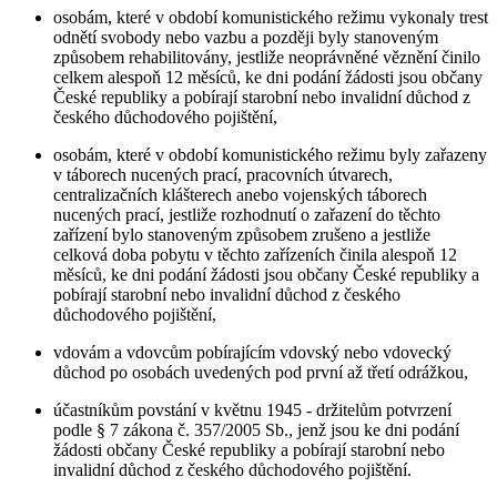
osobám, které v období komunistického režimu vykonaly trest
odnětí svobody nebo vazbu a později byly stanoveným
způsobem rehabilitovány, jestliže neoprávněné věznění činilo
celkem alespoň 12 měsíců, ke dni podání žádosti jsou občany
České republiky a pobírají starobní nebo invalidní důchod z
českého důchodového pojištění,
osobám, které v období komunistického režimu byly zařazeny
v táborech nucených prací, pracovních útvarech,
centralizačních klášterech anebo vojenských táborech
nucených prací, jestliže rozhodnutí o zařazení do těchto
zařízení bylo stanoveným způsobem zrušeno a jestliže
celková doba pobytu v těchto zařízeních činila alespoň 12
měsíců, ke dni podání žádosti jsou občany České republiky a
pobírají starobní nebo invalidní důchod z českého
důchodového pojištění,
vdovám a vdovcům pobírajícím vdovský nebo vdovecký
důchod po osobách uvedených pod první až třetí odrážkou,
účastníkům povstání v květnu 1945 - držitelům potvrzení
podle § 7 zákona č. 357/2005 Sb., jenž jsou ke dni podání
žádosti občany České republiky a pobírají starobní nebo
invalidní důchod z českého důchodového pojištění.