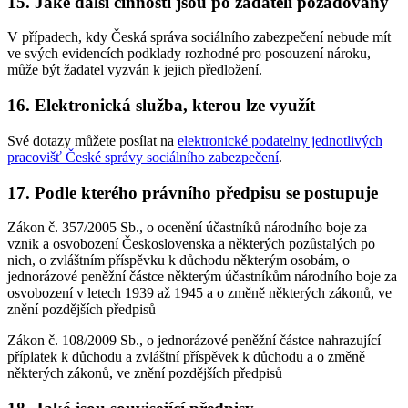
15. Jaké další činnosti jsou po žadateli požadovány
V případech, kdy Česká správa sociálního zabezpečení nebude mít
ve svých evidencích podklady rozhodné pro posouzení nároku,
může být žadatel vyzván k jejich předložení.
16. Elektronická služba, kterou lze využít
Své dotazy můžete posílat na
elektronické podatelny jednotlivých
pracovišť České správy sociálního zabezpečení
.
17. Podle kterého právního předpisu se postupuje
Zákon č. 357/2005 Sb., o ocenění účastníků národního boje za
vznik a osvobození Československa a některých pozůstalých po
nich, o zvláštním příspěvku k důchodu některým osobám, o
jednorázové peněžní částce některým účastníkům národního boje za
osvobození v letech 1939 až 1945 a o změně některých zákonů, ve
znění pozdějších předpisů
Zákon č. 108/2009 Sb., o jednorázové peněžní částce nahrazující
příplatek k důchodu a zvláštní příspěvek k důchodu a o změně
některých zákonů, ve znění pozdějších předpisů