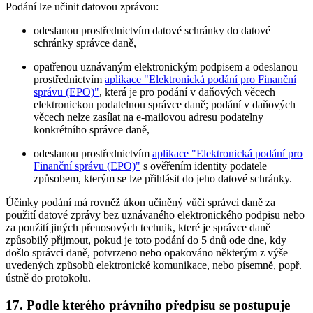
Podání lze učinit datovou zprávou:
odeslanou prostřednictvím datové schránky do datové
schránky správce daně,
opatřenou uznávaným elektronickým podpisem a odeslanou
prostřednictvím
aplikace "Elektronická podání pro Finanční
správu (EPO)"
, která je pro podání v daňových věcech
elektronickou podatelnou správce daně; podání v daňových
věcech nelze zasílat na e-mailovou adresu podatelny
konkrétního správce daně,
odeslanou prostřednictvím
aplikace "Elektronická podání pro
Finanční správu (EPO)"
s ověřením identity podatele
způsobem, kterým se lze přihlásit do jeho datové schránky.
Účinky podání má rovněž úkon učiněný vůči správci daně za
použití datové zprávy bez uznávaného elektronického podpisu nebo
za použití jiných přenosových technik, které je správce daně
způsobilý přijmout, pokud je toto podání do 5 dnů ode dne, kdy
došlo správci daně, potvrzeno nebo opakováno některým z výše
uvedených způsobů elektronické komunikace, nebo písemně, popř.
ústně do protokolu.
17. Podle kterého právního předpisu se postupuje