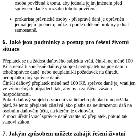
osoba pověřená k tomu, aby jednala jejím jménem před
správcem daně v rozsahu tohoto pověření,
prokurista právnické osoby - při správě daní je oprávněn
jednat jejím jménem, může-li podle udělené prokury jednat
samostatně.
6. Jaké jsou podmínky a postup pro řešení životní
situace
Přeplatek se na žádost daňového subjektu vrátí, činí-li nejméně 100
Kč a nemá-li současně daňový subjekt nedoplatek na jiné dani u
téhož správce daně, nebo neuplatnil-li požadavek na úhradu
nedoplatku jiný správce daně.
Činí-li daňový přeplatek méně než 100 Kč, správce daně jej vrátí jen
ve výjimečných případech tak, aby byla zajištěna zásada
hospodárnosti.
Pokud daňový subjekt o vrácení vratitelného přeplatku nepožádá,
platí, že tento přeplatek zůstává jako platba na neuhrazenou daň na
osobním daňovém účtu, na kterém je evidován.
Z moci úřední vrací správce daně vratitelný přeplatek, pokud tak
stanoví zákon.
7. Jakým způsobem můžete zahájit řešení životní