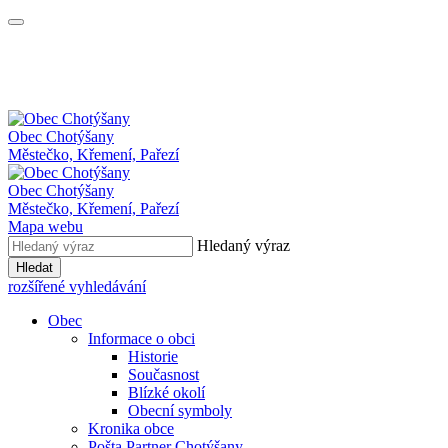
Obec
Chotýšany
Městečko, Křemení, Pařezí
Obec Chotýšany
Městečko, Křemení, Pařezí
Mapa webu
Hledaný výraz
Hledat
rozšířené vyhledávání
Obec
Informace o obci
Historie
Současnost
Blízké okolí
Obecní symboly
Kronika obce
Pošta Partner Chotýšany