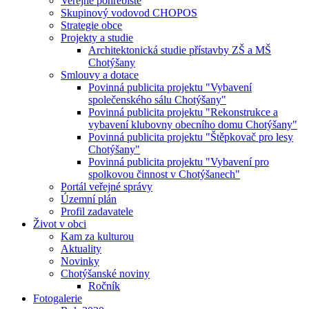
Veřejné pohřebiště
Skupinový vodovod CHOPOS
Strategie obce
Projekty a studie
Architektonická studie přístavby ZŠ a MŠ
Chotýšany
Smlouvy a dotace
Povinná publicita projektu "Vybavení
společenského sálu Chotýšany"
Povinná publicita projektu "Rekonstrukce a
vybavení klubovny obecního domu Chotýšany"
Povinná publicita projektu "Štěpkovač pro lesy
Chotýšany"
Povinná publicita projektu "Vybavení pro
spolkovou činnost v Chotýšanech"
Portál veřejné správy
Územní plán
Profil zadavatele
Život v obci
Kam za kulturou
Aktuality
Novinky
Chotýšanské noviny
Ročník
Fotogalerie