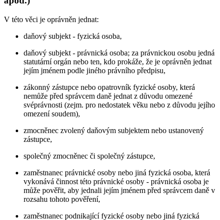
apod.)
V této věci je oprávněn jednat:
daňový subjekt - fyzická osoba,
daňový subjekt - právnická osoba; za právnickou osobu jedná
statutární orgán nebo ten, kdo prokáže, že je oprávněn jednat
jejím jménem podle jiného právního předpisu,
zákonný zástupce nebo opatrovník fyzické osoby, která
nemůže před správcem daně jednat z důvodu omezené
svéprávnosti (zejm. pro nedostatek věku nebo z důvodu jejího
omezení soudem),
zmocněnec zvolený daňovým subjektem nebo ustanovený
zástupce,
společný zmocněnec či společný zástupce,
zaměstnanec právnické osoby nebo jiná fyzická osoba, která
vykonává činnost této právnické osoby - právnická osoba je
může pověřit, aby jednali jejím jménem před správcem daně v
rozsahu tohoto pověření,
zaměstnanec podnikající fyzické osoby nebo jiná fyzická