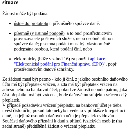
situace
Žádost může být podána:
ústně do protokolu
u příslušného správce daně,
písemně (v listinné podobě)
, a to buď prostřednictvím
provozovatele poštovních služeb, nebo osobně přímo u
správce daně; písemná podání musí být vlastnoručně
podepsána osobou, která podání činí, nebo
elektronicky
(blíže viz bod 16) za použití
aplikace
"Elektronická podání pro Finanční správu (EPO)"
, popř.
prostřednictvím datové schránky.
Ze žádosti musí být patrno - kdo ji činí, z jakého osobního daňového
účtu má být přeplatek vrácen, a zda má být přeplatek vrácen na
adresu nebo na bankovní účet; pokud ze žádosti nebude patrno, jaká
část přeplatku má být vrácena, bude daňovému subjektu vrácen celý
přeplatek.
V případě požadavku vrácení přeplatku na bankovní účet je třeba
uvést číslo účtu, pokud toto nebylo uvedeno v přihlášce k registraci
daně, na jejímž osobním daňovém účtu je přeplatek evidován.
Součástí daňového přiznání k dani z příjmů fyzických osob je (na
zadní straně) předtištěná žádost o vrácení přeplatku.