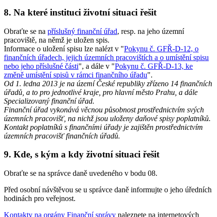
8. Na které instituci životní situaci řešit
Obraťte se na
příslušný finanční úřad
, resp. na jeho územní
pracoviště, na němž je uložen spis.
Informace o uložení spisu lze nalézt v "
Pokynu č. GFŘ-D-12, o
finančních úřadech, jejich územních pracovištích a o umístění spisu
nebo jeho příslušné části
", a dále v "
Pokynu č. GFŘ-D-13, ke
změně umístění spisů v rámci finančního úřadu
".
Od 1. ledna 2013 je na území České republiky zřízeno 14 finančních
úřadů, a to pro jednotlivé kraje, pro hlavní město Prahu, a dále
Specializovaný finanční úřad.
Finanční úřad vykonává věcnou působnost prostřednictvím svých
územních pracovišť, na nichž jsou uloženy daňové spisy poplatníků.
Kontakt poplatníků s finančními úřady je zajištěn prostřednictvím
územních pracovišť finančních úřadů.
9. Kde, s kým a kdy životní situaci řešit
Obraťte se na správce daně uvedeného v bodu 08.
Před osobní návštěvou se u správce daně informujte o jeho úředních
hodinách pro veřejnost.
Kontakty na orgány Finanční správy
naleznete na internetových