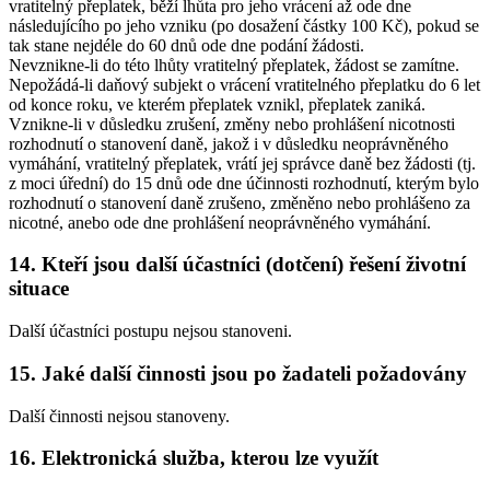
vratitelný přeplatek, běží lhůta pro jeho vrácení až ode dne
následujícího po jeho vzniku (po dosažení částky 100 Kč), pokud se
tak stane nejdéle do 60 dnů ode dne podání žádosti.
Nevznikne-li do této lhůty vratitelný přeplatek, žádost se zamítne.
Nepožádá-li daňový subjekt o vrácení vratitelného přeplatku do 6 let
od konce roku, ve kterém přeplatek vznikl, přeplatek zaniká.
Vznikne-li v důsledku zrušení, změny nebo prohlášení nicotnosti
rozhodnutí o stanovení daně, jakož i v důsledku neoprávněného
vymáhání, vratitelný přeplatek, vrátí jej správce daně bez žádosti (tj.
z moci úřední) do 15 dnů ode dne účinnosti rozhodnutí, kterým bylo
rozhodnutí o stanovení daně zrušeno, změněno nebo prohlášeno za
nicotné, anebo ode dne prohlášení neoprávněného vymáhání.
14. Kteří jsou další účastníci (dotčení) řešení životní
situace
Další účastníci postupu nejsou stanoveni.
15. Jaké další činnosti jsou po žadateli požadovány
Další činnosti nejsou stanoveny.
16. Elektronická služba, kterou lze využít