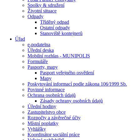
Spolky & sdružení
Životní situace
Odpady
Tříděný odpad
Ostatní odpady
Stanoviště kontejnerů
Úřad
e-podatelna
Úřední deska
Mobilní rozhlas - MUNIPOLIS
Formuláře
Pasporty, mapy
Pasport veřejného osvětlení
Mapy
Poskytování informací podle zákona 106⁄1999 Sb.
Povinné informace
Ochrana osobních údajů
Zásady ochrany osobních údajů
Úřední hodiny
Zastupitelstvo obce
Rozpočty a závěrečné účty
Místní poplatky
Vyhlášky
Koordinátor sociální práce