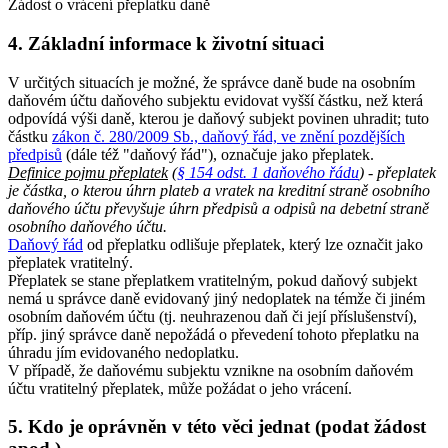
Žádost o vrácení přeplatku daně
4. Základní informace k životní situaci
V určitých situacích je možné, že správce daně bude na osobním
daňovém účtu daňového subjektu evidovat vyšší částku, než která
odpovídá výši daně, kterou je daňový subjekt povinen uhradit; tuto
částku
zákon č. 280/2009 Sb., daňový řád, ve znění pozdějších
předpisů
(dále též "daňový řád"), označuje jako přeplatek.
Definice pojmu přeplatek
(
§ 154 odst. 1 daňového řádu
) - přeplatek
je částka, o kterou úhrn plateb a vratek na kreditní straně osobního
daňového účtu převyšuje úhrn předpisů a odpisů na debetní straně
osobního daňového účtu.
Daňový řád
od přeplatku odlišuje přeplatek, který lze označit jako
přeplatek vratitelný.
Přeplatek se stane přeplatkem vratitelným, pokud daňový subjekt
nemá u správce daně evidovaný jiný nedoplatek na témže či jiném
osobním daňovém účtu (tj. neuhrazenou daň či její příslušenství),
příp. jiný správce daně nepožádá o převedení tohoto přeplatku na
úhradu jím evidovaného nedoplatku.
V případě, že daňovému subjektu vznikne na osobním daňovém
účtu vratitelný přeplatek, může požádat o jeho vrácení.
5. Kdo je oprávněn v této věci jednat (podat žádost