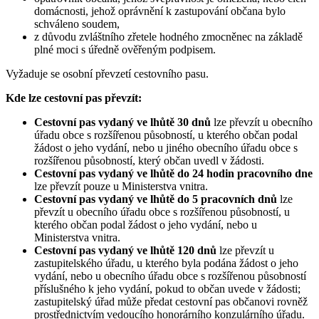
domácnosti, jehož oprávnění k zastupování občana bylo
schváleno soudem,
z důvodu zvláštního zřetele hodného zmocněnec na základě
plné moci s úředně ověřeným podpisem.
Vyžaduje se osobní převzetí cestovního pasu.
Kde lze cestovní pas převzít:
Cestovní pas vydaný ve lhůtě 30 dnů
lze převzít u obecního
úřadu obce s rozšířenou působností, u kterého občan podal
žádost o jeho vydání, nebo u jiného obecního úřadu obce s
rozšířenou působností, který občan uvedl v žádosti.
Cestovní pas vydaný ve lhůtě do 24 hodin pracovního dne
lze převzít pouze u Ministerstva vnitra.
Cestovní pas vydaný ve lhůtě do 5 pracovních dnů
lze
převzít u obecního úřadu obce s rozšířenou působností, u
kterého občan podal žádost o jeho vydání, nebo u
Ministerstva vnitra.
Cestovní pas vydaný ve lhůtě 120 dnů
lze převzít u
zastupitelského úřadu, u kterého byla podána žádost o jeho
vydání, nebo u obecního úřadu obce s rozšířenou působností
příslušného k jeho vydání, pokud to občan uvede v žádosti;
zastupitelský úřad může předat cestovní pas občanovi rovněž
prostřednictvím vedoucího honorárního konzulárního úřadu.