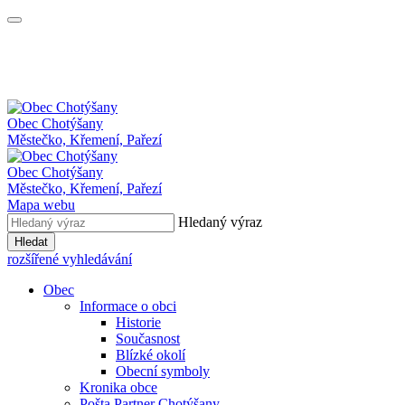
Obec
Chotýšany
Městečko, Křemení, Pařezí
Obec Chotýšany
Městečko, Křemení, Pařezí
Mapa webu
Hledaný výraz
Hledat
rozšířené vyhledávání
Obec
Informace o obci
Historie
Současnost
Blízké okolí
Obecní symboly
Kronika obce
Pošta Partner Chotýšany