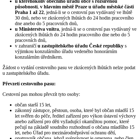
u kteréhokoliv obecního úřadu obce s rozšířenou
působností
,
v hlavním městě Praze u úřadu městské části
Praha 1 až 22
, jedná-li se o cestovní pas vydávaný ve lhůtě
30 dnů, nebo ve zkrácených lhůtách do 24 hodin pracovního
dne anebo do 5 pracovních dnů,
u Ministerstva vnitra
, jedná-li se o cestovní pas vydávaný ve
zkrácených lhůtách do 24 hodin pracovního dne nebo do 5
pracovních dnů,
v zahraničí
u zastupitelského úřadu České republiky
s
výjimkou konzulárního úřadu vedeného honorárním
konzulárním úředníkem.
Žádost o vydání cestovního pasu ve zkrácených lhůtách nelze podat
u zastupitelského úřadu.
Převzetí cestovního pasu:
Cestovní pas mohou převzít tyto osoby:
občan starší 15 let,
zákonný zástupce, pěstoun, osoba, které byl občan mladší 15
let svěřen do péče, ředitel zařízení pro výkon ústavní výchovy
anebo zařízení pro děti vyžadující okamžitou pomoc, které
pečují na základě soudního rozhodnutí o občana mladšího 15
let, nebo Úřad pro mezinárodněprávní ochranu dětí,
opatrovník občana, jehož svéprávnost je omezena, nebo člen