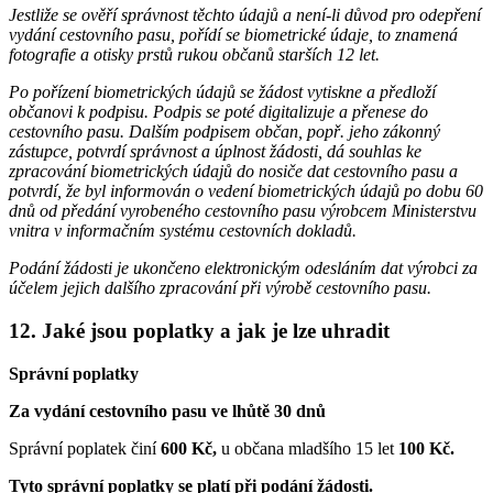
Jestliže se ověří správnost těchto údajů a není-li důvod pro odepření
vydání cestovního pasu, pořídí se biometrické údaje, to znamená
fotografie a otisky prstů rukou občanů starších 12 let.
Po pořízení biometrických údajů se žádost vytiskne a předloží
občanovi k podpisu. Podpis se poté digitalizuje a přenese do
cestovního pasu. Dalším podpisem občan, popř. jeho zákonný
zástupce, potvrdí správnost a úplnost žádosti, dá souhlas ke
zpracování biometrických údajů do nosiče dat cestovního pasu a
potvrdí, že byl informován o vedení biometrických údajů po dobu 60
dnů od předání vyrobeného cestovního pasu výrobcem Ministerstvu
vnitra v informačním systému cestovních dokladů.
Podání žádosti je ukončeno elektronickým odesláním dat výrobci za
účelem jejich dalšího zpracování při výrobě cestovního pasu.
12. Jaké jsou poplatky a jak je lze uhradit
Správní poplatky
Za vydání cestovního pasu ve lhůtě 30 dnů
Správní poplatek činí
600 Kč,
u občana mladšího 15 let
100 Kč.
Tyto správní poplatky se platí při podání žádosti.