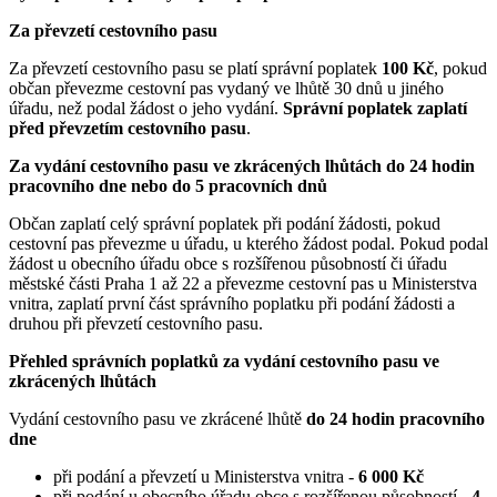
Za převzetí cestovního pasu
Za převzetí cestovního pasu se platí správní poplatek
100 Kč
, pokud
občan převezme cestovní pas vydaný ve lhůtě 30 dnů u jiného
úřadu, než podal žádost o jeho vydání.
Správní poplatek zaplatí
před převzetím cestovního pasu
.
Za vydání cestovního pasu ve zkrácených lhůtách do 24 hodin
pracovního dne nebo do 5 pracovních dnů
Občan zaplatí celý správní poplatek při podání žádosti, pokud
cestovní pas převezme u úřadu, u kterého žádost podal. Pokud podal
žádost u obecního úřadu obce s rozšířenou působností či úřadu
městské části Praha 1 až 22 a převezme cestovní pas u Ministerstva
vnitra, zaplatí první část správního poplatku při podání žádosti a
druhou při převzetí cestovního pasu.
Přehled správních poplatků za vydání cestovního pasu ve
zkrácených lhůtách
Vydání cestovního pasu ve zkrácené lhůtě
do 24 hodin pracovního
dne
při podání a převzetí u Ministerstva vnitra -
6 000 Kč
při podání u obecního úřadu obce s rozšířenou působností -
4