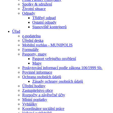
Spolky & sdružení
Životní situace
Odpady
Tříděný odpad
Ostatní odpady
Stanoviště kontejnerů
Úřad
e-podatelna
Úřední deska
Mobilní rozhlas - MUNIPOLIS
Formuláře
Pasporty, mapy
Pasport veřejného osvětlení
Mapy
Poskytování informací podle zákona 106⁄1999 Sb.
Povinné informace
Ochrana osobních údajů
Zásady ochrany osobních údajů
Úřední hodiny
Zastupitelstvo obce
Rozpočty a závěrečné účty
Místní poplatky
Vyhlášky
Koordinátor sociální práce