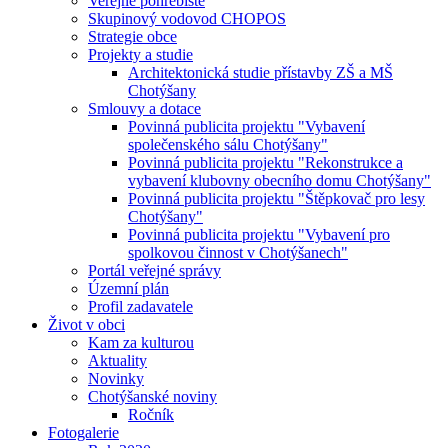
Veřejné pohřebiště
Skupinový vodovod CHOPOS
Strategie obce
Projekty a studie
Architektonická studie přístavby ZŠ a MŠ
Chotýšany
Smlouvy a dotace
Povinná publicita projektu "Vybavení
společenského sálu Chotýšany"
Povinná publicita projektu "Rekonstrukce a
vybavení klubovny obecního domu Chotýšany"
Povinná publicita projektu "Štěpkovač pro lesy
Chotýšany"
Povinná publicita projektu "Vybavení pro
spolkovou činnost v Chotýšanech"
Portál veřejné správy
Územní plán
Profil zadavatele
Život v obci
Kam za kulturou
Aktuality
Novinky
Chotýšanské noviny
Ročník
Fotogalerie