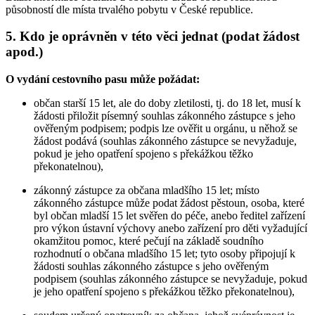
působností dle místa trvalého pobytu v České republice.
5. Kdo je oprávněn v této věci jednat (podat žádost
apod.)
O vydání cestovního pasu může požádat:
občan starší 15 let, ale do doby zletilosti, tj. do 18 let, musí k
žádosti přiložit písemný souhlas zákonného zástupce s jeho
ověřeným podpisem; podpis lze ověřit u orgánu, u něhož se
žádost podává (souhlas zákonného zástupce se nevyžaduje,
pokud je jeho opatření spojeno s překážkou těžko
překonatelnou),
zákonný zástupce za občana mladšího 15 let; místo
zákonného zástupce může podat žádost pěstoun, osoba, které
byl občan mladší 15 let svěřen do péče, anebo ředitel zařízení
pro výkon ústavní výchovy anebo zařízení pro děti vyžadující
okamžitou pomoc, které pečují na základě soudního
rozhodnutí o občana mladšího 15 let; tyto osoby připojují k
žádosti souhlas zákonného zástupce s jeho ověřeným
podpisem (souhlas zákonného zástupce se nevyžaduje, pokud
je jeho opatření spojeno s překážkou těžko překonatelnou),