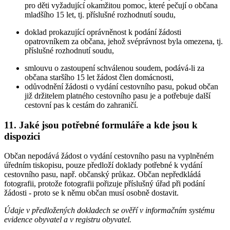
pro děti vyžadující okamžitou pomoc, které pečují o občana
mladšího 15 let, tj. příslušné rozhodnutí soudu,
doklad prokazující oprávněnost k podání žádosti
opatrovníkem za občana, jehož svéprávnost byla omezena, tj.
příslušné rozhodnutí soudu,
smlouvu o zastoupení schválenou soudem, podává-li za
občana staršího 15 let žádost člen domácnosti,
odůvodnění žádosti o vydání cestovního pasu, pokud občan
již držitelem platného cestovního pasu je a potřebuje další
cestovní pas k cestám do zahraničí.
11. Jaké jsou potřebné formuláře a kde jsou k
dispozici
Občan nepodává žádost o vydání cestovního pasu na vyplněném
úředním tiskopisu, pouze předloží doklady potřebné k vydání
cestovního pasu, např. občanský průkaz. Občan nepředkládá
fotografii, protože fotografii pořizuje příslušný úřad při podání
žádosti - proto se k němu občan musí osobně dostavit.
Údaje v předložených dokladech se ověří v informačním systému
evidence obyvatel a v registru obyvatel.