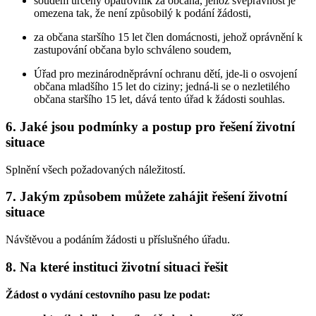
soudem určený opatrovník za občana, jehož svéprávnost je
omezena tak, že není způsobilý k podání žádosti,
za občana staršího 15 let člen domácnosti, jehož oprávnění k
zastupování občana bylo schváleno soudem,
Úřad pro mezinárodněprávní ochranu dětí, jde-li o osvojení
občana mladšího 15 let do ciziny; jedná-li se o nezletilého
občana staršího 15 let, dává tento úřad k žádosti souhlas.
6. Jaké jsou podmínky a postup pro řešení životní
situace
Splnění všech požadovaných náležitostí.
7. Jakým způsobem můžete zahájit řešení životní
situace
Návštěvou a podáním žádosti u příslušného úřadu.
8. Na které instituci životní situaci řešit
Žádost o vydání cestovního pasu lze podat: