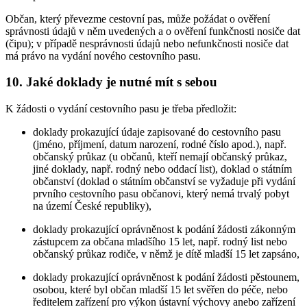
Občan, který převezme cestovní pas, může požádat o ověření
správnosti údajů v něm uvedených a o ověření funkčnosti nosiče dat
(čipu); v případě nesprávnosti údajů nebo nefunkčnosti nosiče dat
má právo na vydání nového cestovního pasu.
10. Jaké doklady je nutné mít s sebou
K žádosti o vydání cestovního pasu je třeba předložit:
doklady prokazující údaje zapisované do cestovního pasu
(jméno, příjmení, datum narození, rodné číslo apod.), např.
občanský průkaz (u občanů, kteří nemají občanský průkaz,
jiné doklady, např. rodný nebo oddací list), doklad o státním
občanství (doklad o státním občanství se vyžaduje při vydání
prvního cestovního pasu občanovi, který nemá trvalý pobyt
na území České republiky),
doklady prokazující oprávněnost k podání žádosti zákonným
zástupcem za občana mladšího 15 let, např. rodný list nebo
občanský průkaz rodiče, v němž je dítě mladší 15 let zapsáno,
doklady prokazující oprávněnost k podání žádosti pěstounem,
osobou, které byl občan mladší 15 let svěřen do péče, nebo
ředitelem zařízení pro výkon ústavní výchovy anebo zařízení