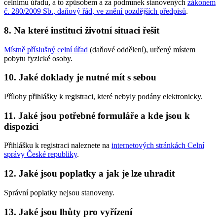
celnímu úřadu, a to způsobem a za podmínek stanovených
zákonem
č. 280/2009 Sb., daňový řád, ve znění pozdějších předpisů
.
8. Na které instituci životní situaci řešit
Místně příslušný celní úřad
(daňové oddělení), určený místem
pobytu fyzické osoby.
10. Jaké doklady je nutné mít s sebou
Přílohy přihlášky k registraci, které nebyly podány elektronicky.
11. Jaké jsou potřebné formuláře a kde jsou k
dispozici
Přihlášku k registraci naleznete na
internetových stránkách Celní
správy České republiky
.
12. Jaké jsou poplatky a jak je lze uhradit
Správní poplatky nejsou stanoveny.
13. Jaké jsou lhůty pro vyřízení