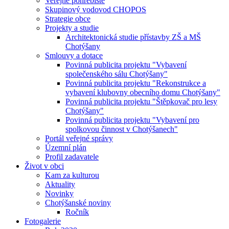
Veřejné pohřebiště
Skupinový vodovod CHOPOS
Strategie obce
Projekty a studie
Architektonická studie přístavby ZŠ a MŠ
Chotýšany
Smlouvy a dotace
Povinná publicita projektu "Vybavení
společenského sálu Chotýšany"
Povinná publicita projektu "Rekonstrukce a
vybavení klubovny obecního domu Chotýšany"
Povinná publicita projektu "Štěpkovač pro lesy
Chotýšany"
Povinná publicita projektu "Vybavení pro
spolkovou činnost v Chotýšanech"
Portál veřejné správy
Územní plán
Profil zadavatele
Život v obci
Kam za kulturou
Aktuality
Novinky
Chotýšanské noviny
Ročník
Fotogalerie