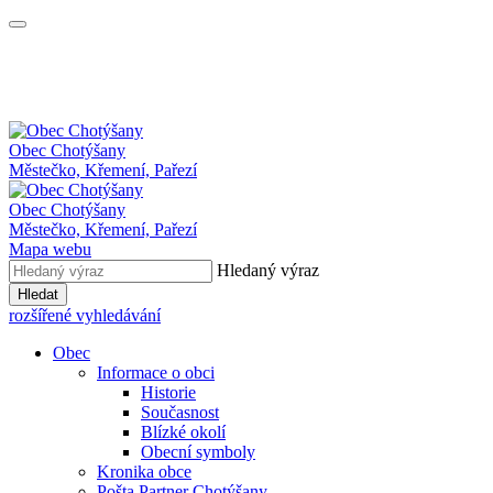
Obec
Chotýšany
Městečko, Křemení, Pařezí
Obec Chotýšany
Městečko, Křemení, Pařezí
Mapa webu
Hledaný výraz
Hledat
rozšířené vyhledávání
Obec
Informace o obci
Historie
Současnost
Blízké okolí
Obecní symboly
Kronika obce
Pošta Partner Chotýšany