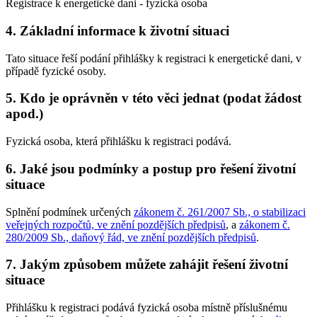
Registrace k energetické dani - fyzická osoba
4. Základní informace k životní situaci
Tato situace řeší podání přihlášky k registraci k energetické dani, v
případě fyzické osoby.
5. Kdo je oprávněn v této věci jednat (podat žádost
apod.)
Fyzická osoba, která přihlášku k registraci podává.
6. Jaké jsou podmínky a postup pro řešení životní
situace
Splnění podmínek určených
zákonem č. 261/2007 Sb., o stabilizaci
veřejných rozpočtů, ve znění pozdějších předpisů
, a
zákonem č.
280/2009 Sb., daňový řád, ve znění pozdějších předpisů
.
7. Jakým způsobem můžete zahájit řešení životní
situace
Přihlášku k registraci podává fyzická osoba místně příslušnému