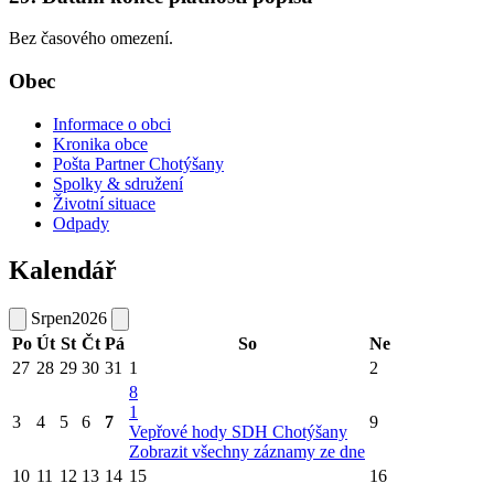
Bez časového omezení.
Obec
Informace o obci
Kronika obce
Pošta Partner Chotýšany
Spolky & sdružení
Životní situace
Odpady
Kalendář
Srpen
2026
Po
Út
St
Čt
Pá
So
Ne
27
28
29
30
31
1
2
8
1
3
4
5
6
7
9
Vepřové hody SDH Chotýšany
Zobrazit všechny záznamy ze dne
10
11
12
13
14
15
16