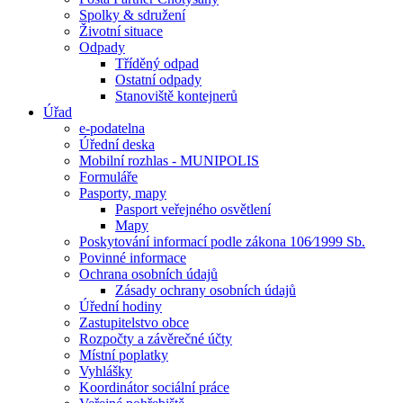
Spolky & sdružení
Životní situace
Odpady
Tříděný odpad
Ostatní odpady
Stanoviště kontejnerů
Úřad
e-podatelna
Úřední deska
Mobilní rozhlas - MUNIPOLIS
Formuláře
Pasporty, mapy
Pasport veřejného osvětlení
Mapy
Poskytování informací podle zákona 106⁄1999 Sb.
Povinné informace
Ochrana osobních údajů
Zásady ochrany osobních údajů
Úřední hodiny
Zastupitelstvo obce
Rozpočty a závěrečné účty
Místní poplatky
Vyhlášky
Koordinátor sociální práce