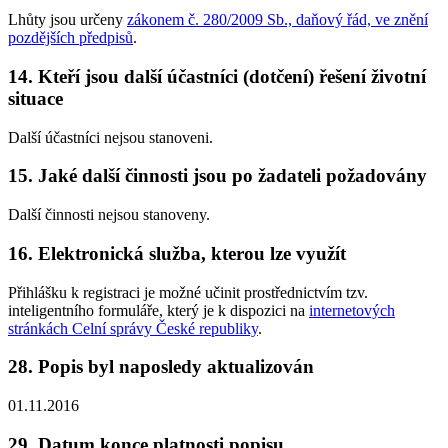
Lhůty jsou určeny
zákonem č. 280/2009 Sb., daňový řád, ve znění
pozdějších předpisů
.
14. Kteří jsou další účastníci (dotčení) řešení životní
situace
Další účastníci nejsou stanoveni.
15. Jaké další činnosti jsou po žadateli požadovány
Další činnosti nejsou stanoveny.
16. Elektronická služba, kterou lze využít
Přihlášku k registraci je možné učinit prostřednictvím tzv.
inteligentního formuláře, který je k dispozici na
internetových
stránkách Celní správy České republiky
.
28. Popis byl naposledy aktualizován
01.11.2016
29. Datum konce platnosti popisu