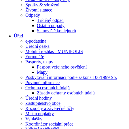
Spolky & sdružení
Životní situace
Odpady
Tříděný odpad
Ostatní odpady
Stanoviště kontejnerů
Úřad
e-podatelna
Úřední deska
Mobilní rozhlas - MUNIPOLIS
Formuláře
Pasporty, mapy
Pasport veřejného osvětlení
Mapy
Poskytování informací podle zákona 106⁄1999 Sb.
Povinné informace
Ochrana osobních údajů
Zásady ochrany osobních údajů
Úřední hodiny
Zastupitelstvo obce
Rozpočty a závěrečné účty
Místní poplatky
Vyhlášky
Koordinátor sociální práce