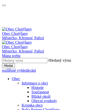
Obec
Chotýšany
Městečko, Křemení, Pařezí
Obec Chotýšany
Městečko, Křemení, Pařezí
Mapa webu
Hledaný výraz
Hledat
rozšířené vyhledávání
Obec
Informace o obci
Historie
Současnost
Blízké okolí
Obecní symboly
Kronika obce
Pošta Partner Chotýšany