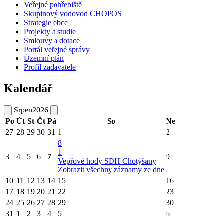
Veřejné pohřebiště
Skupinový vodovod CHOPOS
Strategie obce
Projekty a studie
Smlouvy a dotace
Portál veřejné správy
Územní plán
Profil zadavatele
Kalendář
Srpen
2026
Po
Út
St
Čt
Pá
So
Ne
27
28
29
30
31
1
2
8
1
3
4
5
6
7
9
Vepřové hody SDH Chotýšany
Zobrazit všechny záznamy ze dne
10
11
12
13
14
15
16
17
18
19
20
21
22
23
24
25
26
27
28
29
30
31
1
2
3
4
5
6