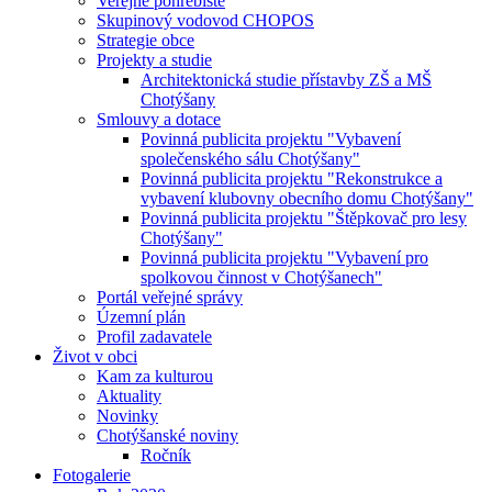
Veřejné pohřebiště
Skupinový vodovod CHOPOS
Strategie obce
Projekty a studie
Architektonická studie přístavby ZŠ a MŠ
Chotýšany
Smlouvy a dotace
Povinná publicita projektu "Vybavení
společenského sálu Chotýšany"
Povinná publicita projektu "Rekonstrukce a
vybavení klubovny obecního domu Chotýšany"
Povinná publicita projektu "Štěpkovač pro lesy
Chotýšany"
Povinná publicita projektu "Vybavení pro
spolkovou činnost v Chotýšanech"
Portál veřejné správy
Územní plán
Profil zadavatele
Život v obci
Kam za kulturou
Aktuality
Novinky
Chotýšanské noviny
Ročník
Fotogalerie