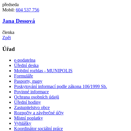
předseda
Mobil:
604 537 756
Jana Dessová
členka
Zpět
Úřad
e-podatelna
Úřední deska
Mobilní rozhlas - MUNIPOLIS
Formuláře
Pasporty, mapy
Poskytování informací podle zákona 106⁄1999 Sb.
Povinné informace
Ochrana osobních údajů
Úřední hodiny
Zastupitelstvo obce
Rozpočty a závěrečné účty
Místní poplatky
Vyhlášky
Koordinátor sociální práce