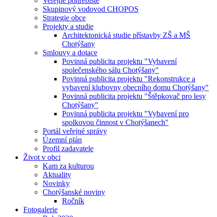
Veřejné pohřebiště
Skupinový vodovod CHOPOS
Strategie obce
Projekty a studie
Architektonická studie přístavby ZŠ a MŠ
Chotýšany
Smlouvy a dotace
Povinná publicita projektu "Vybavení
společenského sálu Chotýšany"
Povinná publicita projektu "Rekonstrukce a
vybavení klubovny obecního domu Chotýšany"
Povinná publicita projektu "Štěpkovač pro lesy
Chotýšany"
Povinná publicita projektu "Vybavení pro
spolkovou činnost v Chotýšanech"
Portál veřejné správy
Územní plán
Profil zadavatele
Život v obci
Kam za kulturou
Aktuality
Novinky
Chotýšanské noviny
Ročník
Fotogalerie