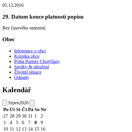
05.12.2016
29. Datum konce platnosti popisu
Bez časového omezení.
Obec
Informace o obci
Kronika obce
Pošta Partner Chotýšany
Spolky & sdružení
Životní situace
Odpady
Kalendář
Srpen
2026
Po
Út
St
Čt
Pá
So
Ne
27
28
29
30
31
1
2
3
4
5
6
7
8
9
10
11
12
13
14
15
16