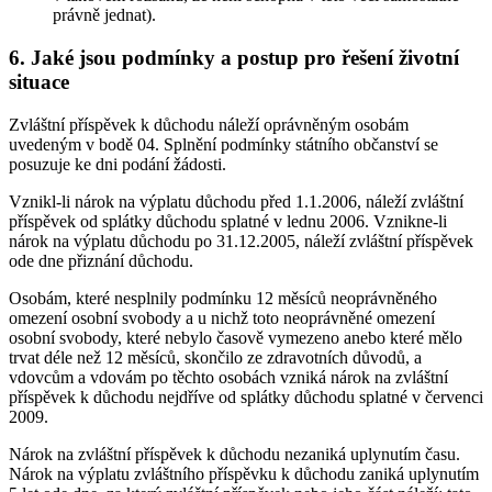
právně jednat).
6. Jaké jsou podmínky a postup pro řešení životní
situace
Zvláštní příspěvek k důchodu náleží oprávněným osobám
uvedeným v bodě 04. Splnění podmínky státního občanství se
posuzuje ke dni podání žádosti.
Vznikl-li nárok na výplatu důchodu před 1.1.2006, náleží zvláštní
příspěvek od splátky důchodu splatné v lednu 2006. Vznikne-li
nárok na výplatu důchodu po 31.12.2005, náleží zvláštní příspěvek
ode dne přiznání důchodu.
Osobám, které nesplnily podmínku 12 měsíců neoprávněného
omezení osobní svobody a u nichž toto neoprávněné omezení
osobní svobody, které nebylo časově vymezeno anebo které mělo
trvat déle než 12 měsíců, skončilo ze zdravotních důvodů, a
vdovcům a vdovám po těchto osobách vzniká nárok na zvláštní
příspěvek k důchodu nejdříve od splátky důchodu splatné v červenci
2009.
Nárok na zvláštní příspěvek k důchodu nezaniká uplynutím času.
Nárok na výplatu zvláštního příspěvku k důchodu zaniká uplynutím