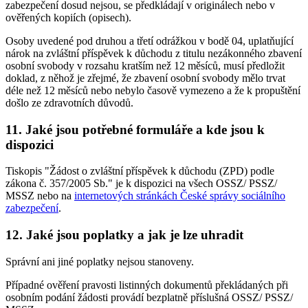
zabezpečení dosud nejsou, se předkládají v originálech nebo v
ověřených kopiích (opisech).
Osoby uvedené pod druhou a třetí odrážkou v bodě 04, uplatňující
nárok na zvláštní příspěvek k důchodu z titulu nezákonného zbavení
osobní svobody v rozsahu kratším než 12 měsíců, musí předložit
doklad, z něhož je zřejmé, že zbavení osobní svobody mělo trvat
déle než 12 měsíců nebo nebylo časově vymezeno a že k propuštění
došlo ze zdravotních důvodů.
11. Jaké jsou potřebné formuláře a kde jsou k
dispozici
Tiskopis "Žádost o zvláštní příspěvek k důchodu (ZPD) podle
zákona č. 357/2005 Sb." je k dispozici na všech OSSZ/ PSSZ/
MSSZ nebo na
internetových stránkách České správy sociálního
zabezpečení
.
12. Jaké jsou poplatky a jak je lze uhradit
Správní ani jiné poplatky nejsou stanoveny.
Případné ověření pravosti listinných dokumentů překládaných při
osobním podání žádosti provádí bezplatně příslušná OSSZ/ PSSZ/