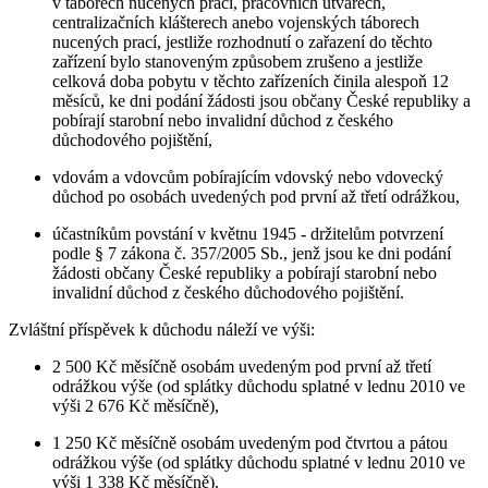
v táborech nucených prací, pracovních útvarech,
centralizačních klášterech anebo vojenských táborech
nucených prací, jestliže rozhodnutí o zařazení do těchto
zařízení bylo stanoveným způsobem zrušeno a jestliže
celková doba pobytu v těchto zařízeních činila alespoň 12
měsíců, ke dni podání žádosti jsou občany České republiky a
pobírají starobní nebo invalidní důchod z českého
důchodového pojištění,
vdovám a vdovcům pobírajícím vdovský nebo vdovecký
důchod po osobách uvedených pod první až třetí odrážkou,
účastníkům povstání v květnu 1945 - držitelům potvrzení
podle § 7 zákona č. 357/2005 Sb., jenž jsou ke dni podání
žádosti občany České republiky a pobírají starobní nebo
invalidní důchod z českého důchodového pojištění.
Zvláštní příspěvek k důchodu náleží ve výši:
2 500 Kč měsíčně osobám uvedeným pod první až třetí
odrážkou výše (od splátky důchodu splatné v lednu 2010 ve
výši 2 676 Kč měsíčně),
1 250 Kč měsíčně osobám uvedeným pod čtvrtou a pátou
odrážkou výše (od splátky důchodu splatné v lednu 2010 ve
výši 1 338 Kč měsíčně).