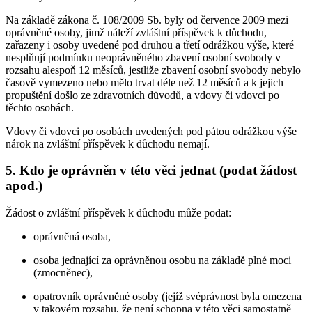
Na základě zákona č. 108/2009 Sb. byly od července 2009 mezi
oprávněné osoby, jimž náleží zvláštní příspěvek k důchodu,
zařazeny i osoby uvedené pod druhou a třetí odrážkou výše, které
nesplňují podmínku neoprávněného zbavení osobní svobody v
rozsahu alespoň 12 měsíců, jestliže zbavení osobní svobody nebylo
časově vymezeno nebo mělo trvat déle než 12 měsíců a k jejich
propuštění došlo ze zdravotních důvodů, a vdovy či vdovci po
těchto osobách.
Vdovy či vdovci po osobách uvedených pod pátou odrážkou výše
nárok na zvláštní příspěvek k důchodu nemají.
5. Kdo je oprávněn v této věci jednat (podat žádost
apod.)
Žádost o zvláštní příspěvek k důchodu může podat:
oprávněná osoba,
osoba jednající za oprávněnou osobu na základě plné moci
(zmocněnec),
opatrovník oprávněné osoby (jejíž svéprávnost byla omezena
v takovém rozsahu, že není schopna v této věci samostatně