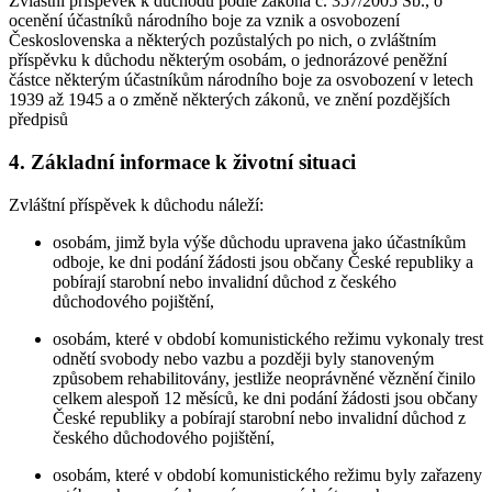
Zvláštní příspěvek k důchodu podle zákona č. 357/2005 Sb., o
ocenění účastníků národního boje za vznik a osvobození
Československa a některých pozůstalých po nich, o zvláštním
příspěvku k důchodu některým osobám, o jednorázové peněžní
částce některým účastníkům národního boje za osvobození v letech
1939 až 1945 a o změně některých zákonů, ve znění pozdějších
předpisů
4. Základní informace k životní situaci
Zvláštní příspěvek k důchodu náleží:
osobám, jimž byla výše důchodu upravena jako účastníkům
odboje, ke dni podání žádosti jsou občany České republiky a
pobírají starobní nebo invalidní důchod z českého
důchodového pojištění,
osobám, které v období komunistického režimu vykonaly trest
odnětí svobody nebo vazbu a později byly stanoveným
způsobem rehabilitovány, jestliže neoprávněné věznění činilo
celkem alespoň 12 měsíců, ke dni podání žádosti jsou občany
České republiky a pobírají starobní nebo invalidní důchod z
českého důchodového pojištění,
osobám, které v období komunistického režimu byly zařazeny