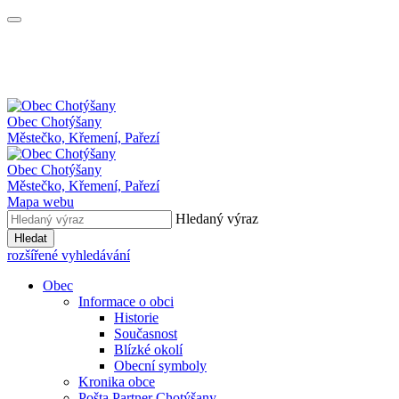
Obec
Chotýšany
Městečko, Křemení, Pařezí
Obec Chotýšany
Městečko, Křemení, Pařezí
Mapa webu
Hledaný výraz
Hledat
rozšířené vyhledávání
Obec
Informace o obci
Historie
Současnost
Blízké okolí
Obecní symboly
Kronika obce
Pošta Partner Chotýšany