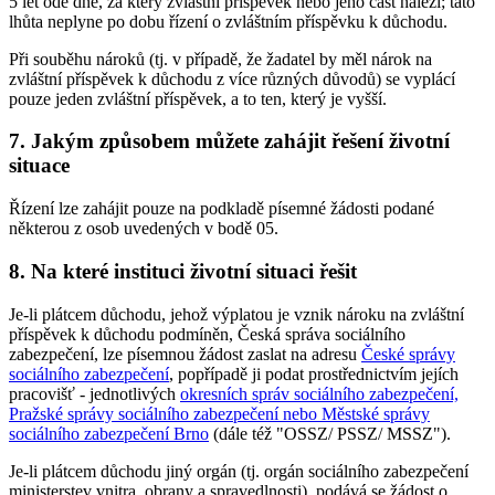
5 let ode dne, za který zvláštní příspěvek nebo jeho část náleží; tato
lhůta neplyne po dobu řízení o zvláštním příspěvku k důchodu.
Při souběhu nároků (tj. v případě, že žadatel by měl nárok na
zvláštní příspěvek k důchodu z více různých důvodů) se vyplácí
pouze jeden zvláštní příspěvek, a to ten, který je vyšší.
7. Jakým způsobem můžete zahájit řešení životní
situace
Řízení lze zahájit pouze na podkladě písemné žádosti podané
některou z osob uvedených v bodě 05.
8. Na které instituci životní situaci řešit
Je-li plátcem důchodu, jehož výplatou je vznik nároku na zvláštní
příspěvek k důchodu podmíněn, Česká správa sociálního
zabezpečení, lze písemnou žádost zaslat na adresu
České správy
sociálního zabezpečení
, popřípadě ji podat prostřednictvím jejích
pracovišť - jednotlivých
okresních správ sociálního zabezpečení,
Pražské správy sociálního zabezpečení nebo Městské správy
sociálního zabezpečení Brno
(dále též "OSSZ/ PSSZ/ MSSZ").
Je-li plátcem důchodu jiný orgán (tj. orgán sociálního zabezpečení
ministerstev vnitra, obrany a spravedlnosti), podává se žádost o