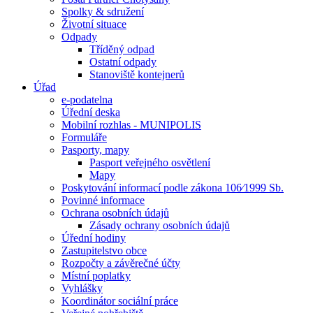
Spolky & sdružení
Životní situace
Odpady
Tříděný odpad
Ostatní odpady
Stanoviště kontejnerů
Úřad
e-podatelna
Úřední deska
Mobilní rozhlas - MUNIPOLIS
Formuláře
Pasporty, mapy
Pasport veřejného osvětlení
Mapy
Poskytování informací podle zákona 106⁄1999 Sb.
Povinné informace
Ochrana osobních údajů
Zásady ochrany osobních údajů
Úřední hodiny
Zastupitelstvo obce
Rozpočty a závěrečné účty
Místní poplatky
Vyhlášky
Koordinátor sociální práce