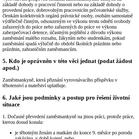
základě dohody o pracovní činnosti nebo na základě dohody o
provedení práce, dobrovolným pracovnicím pečovatelské služby,
členkám kolektivních orgánů právnické osoby, osobám samostatně
výdělečně činným, odsouzeným ve výkonu trestu odnětí svobody
zařazených do práce nebo zařazených do práce ve výkonu
zabezpečovací detence, účastným pojištění z důvodu výkonu
zaměstnání malého rozsahu, žákyním nebo studentkám, pokud
zaměstnání spadá výlučně do období školních prázdnin nebo
prázdnin, zahraničním zaměstnancům.
5. Kdo je oprávněn v této věci jednat (podat žádost
apod.)
Zaměstnankyně, která přiznání vyrovnávacího příspěvku v
těhotenství a mateřství uplatňuje.
6. Jaké jsou podmínky a postup pro řešení životní
situace
1. Dočasné převedení zaměstnankyně na jinou práci, protože práce,
kterou dosud konala:
je těhotným ženám a matkám do konce 9. měsíce po porodu
zakázána, v době kojení, nebo