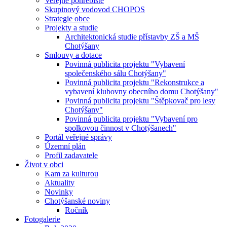
Veřejné pohřebiště
Skupinový vodovod CHOPOS
Strategie obce
Projekty a studie
Architektonická studie přístavby ZŠ a MŠ
Chotýšany
Smlouvy a dotace
Povinná publicita projektu "Vybavení
společenského sálu Chotýšany"
Povinná publicita projektu "Rekonstrukce a
vybavení klubovny obecního domu Chotýšany"
Povinná publicita projektu "Štěpkovač pro lesy
Chotýšany"
Povinná publicita projektu "Vybavení pro
spolkovou činnost v Chotýšanech"
Portál veřejné správy
Územní plán
Profil zadavatele
Život v obci
Kam za kulturou
Aktuality
Novinky
Chotýšanské noviny
Ročník
Fotogalerie