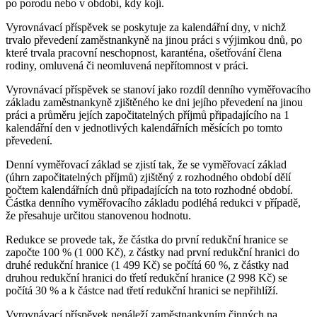
po porodu nebo v období, kdy kojí.
Vyrovnávací příspěvek se poskytuje za kalendářní dny, v nichž
trvalo převedení zaměstnankyně na jinou práci s výjimkou dnů, po
které trvala pracovní neschopnost, karanténa, ošetřování člena
rodiny, omluvená či neomluvená nepřítomnost v práci.
Vyrovnávací příspěvek se stanoví jako rozdíl denního vyměřovacího
základu zaměstnankyně zjištěného ke dni jejího převedení na jinou
práci a průměru jejích započitatelných příjmů připadajícího na 1
kalendářní den v jednotlivých kalendářních měsících po tomto
převedení.
Denní vyměřovací základ se zjistí tak, že se vyměřovací základ
(úhrn započitatelných příjmů) zjištěný z rozhodného období dělí
počtem kalendářních dnů připadajících na toto rozhodné období.
Částka denního vyměřovacího základu podléhá redukci v případě,
že přesahuje určitou stanovenou hodnotu.
Redukce se provede tak, že částka do první redukční hranice se
započte 100 % (1 000 Kč), z částky nad první redukční hranici do
druhé redukční hranice (1 499 Kč) se počítá 60 %, z částky nad
druhou redukční hranici do třetí redukční hranice (2 998 Kč) se
počítá 30 % a k částce nad třetí redukční hranici se nepřihlíží.
Vyrovnávací příspěvek nenáleží zaměstnankyním činných na