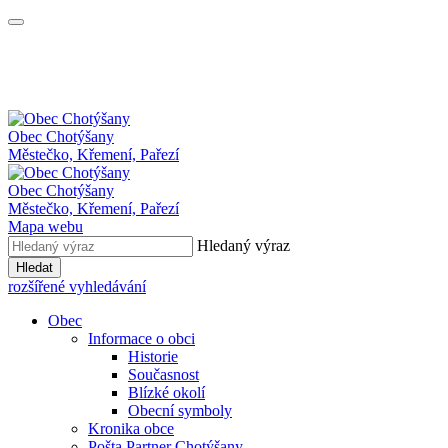
Obec
Chotýšany
Městečko, Křemení, Pařezí
Obec Chotýšany
Městečko, Křemení, Pařezí
Mapa webu
Hledaný výraz
Hledat
rozšířené vyhledávání
Obec
Informace o obci
Historie
Současnost
Blízké okolí
Obecní symboly
Kronika obce
Pošta Partner Chotýšany