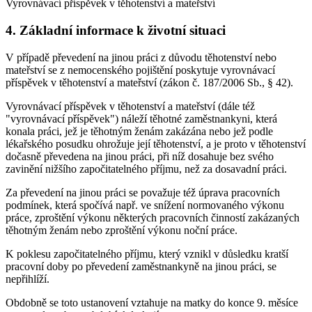
Vyrovnávací příspěvek v těhotenství a mateřství
4. Základní informace k životní situaci
V případě převedení na jinou práci z důvodu těhotenství nebo
mateřství se z nemocenského pojištění poskytuje vyrovnávací
příspěvek v těhotenství a mateřství (zákon č. 187/2006 Sb., § 42).
Vyrovnávací příspěvek v těhotenství a mateřství (dále též
"vyrovnávací příspěvek") náleží těhotné zaměstnankyni, která
konala práci, jež je těhotným ženám zakázána nebo jež podle
lékařského posudku ohrožuje její těhotenství, a je proto v těhotenství
dočasně převedena na jinou práci, při níž dosahuje bez svého
zavinění nižšího započitatelného příjmu, než za dosavadní práci.
Za převedení na jinou práci se považuje též úprava pracovních
podmínek, která spočívá např. ve snížení normovaného výkonu
práce, zproštění výkonu některých pracovních činností zakázaných
těhotným ženám nebo zproštění výkonu noční práce.
K poklesu započitatelného příjmu, který vznikl v důsledku kratší
pracovní doby po převedení zaměstnankyně na jinou práci, se
nepřihlíží.
Obdobně se toto ustanovení vztahuje na matky do konce 9. měsíce