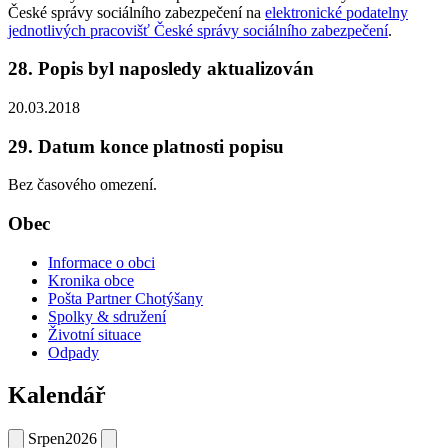
České správy sociálního zabezpečení na
elektronické podatelny
jednotlivých pracovišť České správy sociálního zabezpečení
.
28. Popis byl naposledy aktualizován
20.03.2018
29. Datum konce platnosti popisu
Bez časového omezení.
Obec
Informace o obci
Kronika obce
Pošta Partner Chotýšany
Spolky & sdružení
Životní situace
Odpady
Kalendář
Srpen
2026