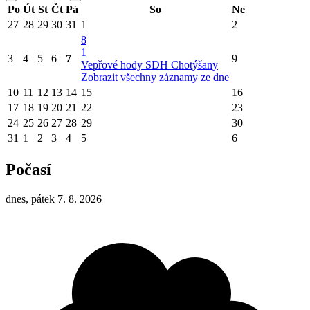
Po
Út
St
Čt
Pá
So
Ne
27
28
29
30
31
1
2
8
1
3
4
5
6
7
9
Vepřové hody SDH Chotýšany
Zobrazit všechny záznamy ze dne
10
11
12
13
14
15
16
17
18
19
20
21
22
23
24
25
26
27
28
29
30
31
1
2
3
4
5
6
Počasí
dnes, pátek 7. 8. 2026