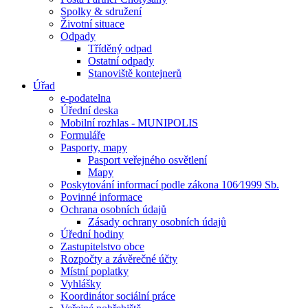
Spolky & sdružení
Životní situace
Odpady
Tříděný odpad
Ostatní odpady
Stanoviště kontejnerů
Úřad
e-podatelna
Úřední deska
Mobilní rozhlas - MUNIPOLIS
Formuláře
Pasporty, mapy
Pasport veřejného osvětlení
Mapy
Poskytování informací podle zákona 106⁄1999 Sb.
Povinné informace
Ochrana osobních údajů
Zásady ochrany osobních údajů
Úřední hodiny
Zastupitelstvo obce
Rozpočty a závěrečné účty
Místní poplatky
Vyhlášky
Koordinátor sociální práce