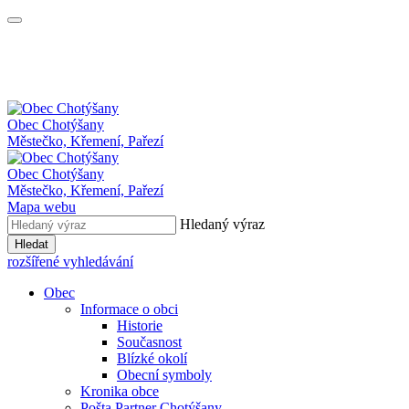
Obec
Chotýšany
Městečko, Křemení, Pařezí
Obec Chotýšany
Městečko, Křemení, Pařezí
Mapa webu
Hledaný výraz
Hledat
rozšířené vyhledávání
Obec
Informace o obci
Historie
Současnost
Blízké okolí
Obecní symboly
Kronika obce
Pošta Partner Chotýšany