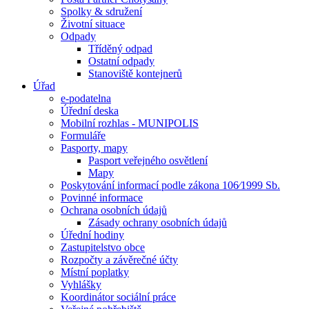
Spolky & sdružení
Životní situace
Odpady
Tříděný odpad
Ostatní odpady
Stanoviště kontejnerů
Úřad
e-podatelna
Úřední deska
Mobilní rozhlas - MUNIPOLIS
Formuláře
Pasporty, mapy
Pasport veřejného osvětlení
Mapy
Poskytování informací podle zákona 106⁄1999 Sb.
Povinné informace
Ochrana osobních údajů
Zásady ochrany osobních údajů
Úřední hodiny
Zastupitelstvo obce
Rozpočty a závěrečné účty
Místní poplatky
Vyhlášky
Koordinátor sociální práce