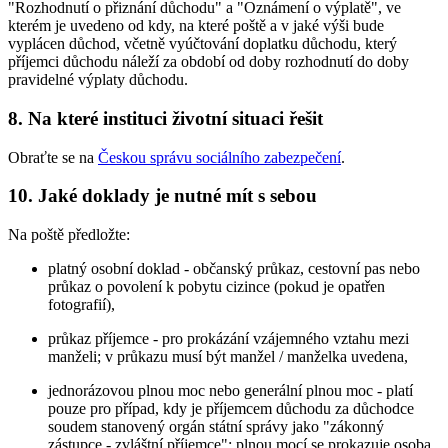
"Rozhodnutí o přiznání důchodu" a "Oznámení o výplatě", ve
kterém je uvedeno od kdy, na které poště a v jaké výši bude
vyplácen důchod, včetně vyúčtování doplatku důchodu, který
příjemci důchodu náleží za období od doby rozhodnutí do doby
pravidelné výplaty důchodu.
8. Na které instituci životní situaci řešit
Obraťte se na
Českou správu sociálního zabezpečení
.
10. Jaké doklady je nutné mít s sebou
Na poště předložte:
platný osobní doklad - občanský průkaz, cestovní pas nebo
průkaz o povolení k pobytu cizince (pokud je opatřen
fotografií),
průkaz příjemce - pro prokázání vzájemného vztahu mezi
manželi; v průkazu musí být manžel / manželka uvedena,
jednorázovou plnou moc nebo generální plnou moc - platí
pouze pro případ, kdy je příjemcem důchodu za důchodce
soudem stanovený orgán státní správy jako "zákonný
zástupce - zvláštní příjemce"; plnou mocí se prokazuje osoba,