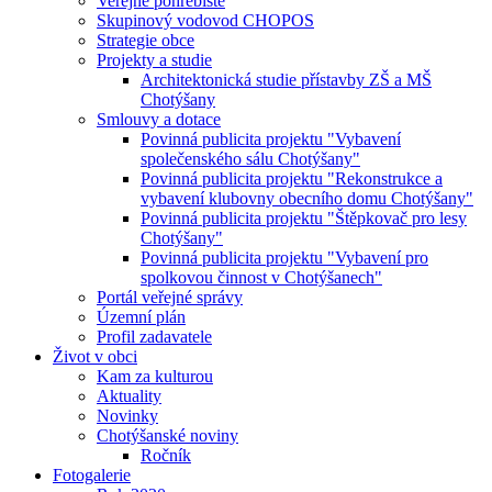
Veřejné pohřebiště
Skupinový vodovod CHOPOS
Strategie obce
Projekty a studie
Architektonická studie přístavby ZŠ a MŠ
Chotýšany
Smlouvy a dotace
Povinná publicita projektu "Vybavení
společenského sálu Chotýšany"
Povinná publicita projektu "Rekonstrukce a
vybavení klubovny obecního domu Chotýšany"
Povinná publicita projektu "Štěpkovač pro lesy
Chotýšany"
Povinná publicita projektu "Vybavení pro
spolkovou činnost v Chotýšanech"
Portál veřejné správy
Územní plán
Profil zadavatele
Život v obci
Kam za kulturou
Aktuality
Novinky
Chotýšanské noviny
Ročník
Fotogalerie