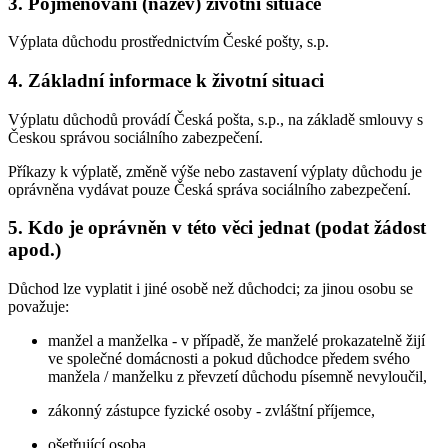
3. Pojmenování (název) životní situace
Výplata důchodu prostřednictvím České pošty, s.p.
4. Základní informace k životní situaci
Výplatu důchodů provádí Česká pošta, s.p., na základě smlouvy s
Českou správou sociálního zabezpečení.
Příkazy k výplatě, změně výše nebo zastavení výplaty důchodu je
oprávněna vydávat pouze Česká správa sociálního zabezpečení.
5. Kdo je oprávněn v této věci jednat (podat žádost
apod.)
Důchod lze vyplatit i jiné osobě než důchodci; za jinou osobu se
považuje:
manžel a manželka - v případě, že manželé prokazatelně žijí
ve společné domácnosti a pokud důchodce předem svého
manžela / manželku z převzetí důchodu písemně nevyloučil,
zákonný zástupce fyzické osoby - zvláštní příjemce,
ošetřující osoba.