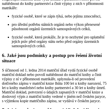
nahlédnout do knihy partnerství a činit výpisy z nich v přítomnosti
matrikáře:
fyzické osobě, které se zápis týká, nebo jejímu zmocněnci,
pro úřední potřebu státních orgánů nebo výkon přenesené
působnosti orgánů územních samosprávných celků,
fyzické osobě, která prokáže, že je to nezbytné pro uplatnění
jejích práv před orgány státu nebo před orgány územních
samosprávných celků.
6. Jaké jsou podmínky a postup pro řešení životní
situace
S účinností od 1. ledna 2014 matriční úřad vydá fyzické osobě
matriční doklad nebo povolí nahlédnout do matriční knihy a činit
výpisy z ní v přítomnosti matrikáře, uplynula-li od provedení
dotčeného zápisu v matriční knize lhůta 100 let u knihy narození, 75
let u knihy manželství nebo knihy partnerství a 30 let u knihy úmrtí.
Matriční doklad, potvrzení o údajích zapsaných v matriční knize a
doslovný výpis z matriční knihy vedené v jiném než českém jazyce,
s výjimkou kopie matričního zápisu, se vydává v českém jazyce.