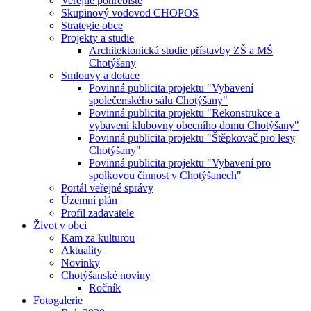
Veřejné pohřebiště
Skupinový vodovod CHOPOS
Strategie obce
Projekty a studie
Architektonická studie přístavby ZŠ a MŠ
Chotýšany
Smlouvy a dotace
Povinná publicita projektu "Vybavení
společenského sálu Chotýšany"
Povinná publicita projektu "Rekonstrukce a
vybavení klubovny obecního domu Chotýšany"
Povinná publicita projektu "Štěpkovač pro lesy
Chotýšany"
Povinná publicita projektu "Vybavení pro
spolkovou činnost v Chotýšanech"
Portál veřejné správy
Územní plán
Profil zadavatele
Život v obci
Kam za kulturou
Aktuality
Novinky
Chotýšanské noviny
Ročník
Fotogalerie