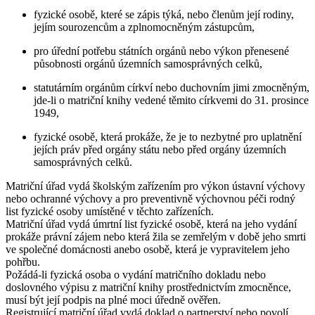
fyzické osobě, které se zápis týká, nebo členům její rodiny,
jejím sourozencům a zplnomocněným zástupcům,
pro úřední potřebu státních orgánů nebo výkon přenesené
působnosti orgánů územních samosprávných celků,
statutárním orgánům církví nebo duchovním jimi zmocněným,
jde-li o matriční knihy vedené těmito církvemi do 31. prosince
1949,
fyzické osobě, která prokáže, že je to nezbytné pro uplatnění
jejích práv před orgány státu nebo před orgány územních
samosprávných celků.
Matriční úřad vydá školským zařízením pro výkon ústavní výchovy
nebo ochranné výchovy a pro preventivně výchovnou péči rodný
list fyzické osoby umístěné v těchto zařízeních.
Matriční úřad vydá úmrtní list fyzické osobě, která na jeho vydání
prokáže právní zájem nebo která žila se zemřelým v době jeho smrti
ve společné domácnosti anebo osobě, která je vypravitelem jeho
pohřbu.
Požádá-li fyzická osoba o vydání matričního dokladu nebo
doslovného výpisu z matriční knihy prostřednictvím zmocněnce,
musí být její podpis na plné moci úředně ověřen.
Registrující matriční úřad vydá doklad o partnerství nebo povolí