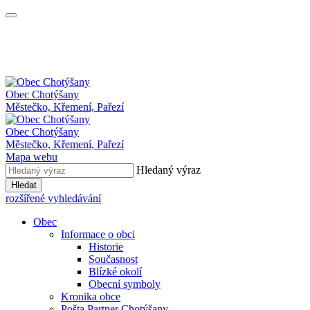
Obec
Chotýšany
Městečko, Křemení, Pařezí
Obec Chotýšany
Městečko, Křemení, Pařezí
Mapa webu
Hledaný výraz
Hledat
rozšířené vyhledávání
Obec
Informace o obci
Historie
Současnost
Blízké okolí
Obecní symboly
Kronika obce
Pošta Partner Chotýšany