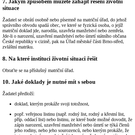
7. Jakým způsobem můžete zahájit řešení životní
situace
Žadatel se obrátí osobně nebo písemně na matriční úřad, do jehož
správního obvodu spadá obec, ve které se fyzická osoba, o jejíž
matriční doklad jde, narodila, uzavřela manželství nebo zemřela.
Jde-li o narození, uzavření manželství nebo úmrtí státního občana
České republiky v cizině, pak na Úřad městské části Brno-střed,
zvláštní matriku.
8. Na které instituci životní situaci řešit
Obraťte se na příslušný matriční úřad.
10. Jaké doklady je nutné mít s sebou
Žadatel předloží:
doklad, kterým prokáže svoji totožnost,
popř. veřejnou listinu (např. rodný list, rodný a křestní list,
příp. oddací list) nebo listinu, ze které bude možné dovodit, že
zápis narození, uzavření manželství nebo úmrtí se týká členů
jeho rodiny, nebo jeho sourozenců, nebo kterým prokáže, že