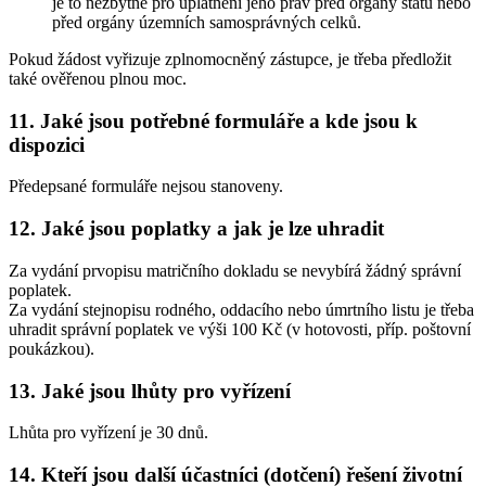
je to nezbytné pro uplatnění jeho práv před orgány státu nebo
před orgány územních samosprávných celků.
Pokud žádost vyřizuje zplnomocněný zástupce, je třeba předložit
také ověřenou plnou moc.
11. Jaké jsou potřebné formuláře a kde jsou k
dispozici
Předepsané formuláře nejsou stanoveny.
12. Jaké jsou poplatky a jak je lze uhradit
Za vydání prvopisu matričního dokladu se nevybírá žádný správní
poplatek.
Za vydání stejnopisu rodného, oddacího nebo úmrtního listu je třeba
uhradit správní poplatek ve výši 100 Kč (v hotovosti, příp. poštovní
poukázkou).
13. Jaké jsou lhůty pro vyřízení
Lhůta pro vyřízení je 30 dnů.
14. Kteří jsou další účastníci (dotčení) řešení životní