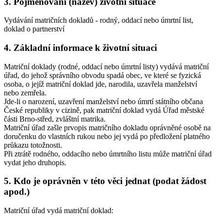
3. Pojmenování (název) životní situace
Vydávání matričních dokladů - rodný, oddací nebo úmrtní list,
doklad o partnerství
4. Základní informace k životní situaci
Matriční doklady (rodné, oddací nebo úmrtní listy) vydává matriční
úřad, do jehož správního obvodu spadá obec, ve které se fyzická
osoba, o jejíž matriční doklad jde, narodila, uzavřela manželství
nebo zemřela.
Jde-li o narození, uzavření manželství nebo úmrtí státního občana
České republiky v cizině, pak matriční doklad vydá Úřad městské
části Brno-střed, zvláštní matrika.
Matriční úřad zašle prvopis matričního dokladu oprávněné osobě na
doručenku do vlastních rukou nebo jej vydá po předložení platného
průkazu totožnosti.
Při ztrátě rodného, oddacího nebo úmrtního listu může matriční úřad
vydat jeho druhopis.
5. Kdo je oprávněn v této věci jednat (podat žádost
apod.)
Matriční úřad vydá matriční doklad: