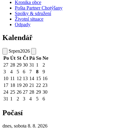
Kronika obce
Pošta Partner Chotýšany
Spolky & sdružení
Životní situace
Odpady
Kalendář
Srpen
2026
Po
Út
St
Čt
Pá
So
Ne
27
28
29
30
31
1
2
3
4
5
6
7
8
9
10
11
12
13
14
15
16
17
18
19
20
21
22
23
24
25
26
27
28
29
30
31
1
2
3
4
5
6
Počasí
dnes, sobota 8. 8. 2026