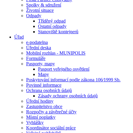
Spolky & sdružení
Životní situace
Odpady
Tříděný odpad
Ostatní odpady
Stanoviště kontejnerů
Úřad
e-podatelna
Úřední deska
Mobilní rozhlas - MUNIPOLIS
Formuláře
Pasporty, mapy
Pasport veřejného osvětlení
Mapy
Poskytování informací podle zákona 106⁄1999 Sb.
Povinné informace
Ochrana osobních údajů
Zásady ochrany osobních údajů
Úřední hodiny
Zastupitelstvo obce
Rozpočty a závěrečné účty
Místní poplatky
Vyhlášky
Koordinátor sociální práce