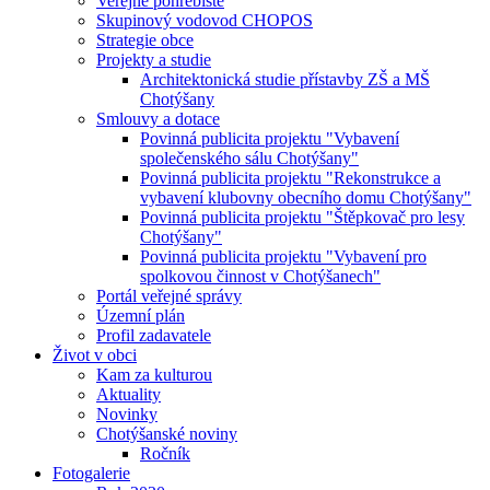
Veřejné pohřebiště
Skupinový vodovod CHOPOS
Strategie obce
Projekty a studie
Architektonická studie přístavby ZŠ a MŠ
Chotýšany
Smlouvy a dotace
Povinná publicita projektu "Vybavení
společenského sálu Chotýšany"
Povinná publicita projektu "Rekonstrukce a
vybavení klubovny obecního domu Chotýšany"
Povinná publicita projektu "Štěpkovač pro lesy
Chotýšany"
Povinná publicita projektu "Vybavení pro
spolkovou činnost v Chotýšanech"
Portál veřejné správy
Územní plán
Profil zadavatele
Život v obci
Kam za kulturou
Aktuality
Novinky
Chotýšanské noviny
Ročník
Fotogalerie