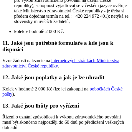
pro výkon zdravotnického povolání na území České
republiky); schopnost vyjadřovat se v českém jazyce ověřuje
také Ministerstvo zdravotnictví České republiky - je třeba si
předem dojednat termín na tel.: +420 224 972 401); netýká se
slovensky mluvících žadatelů,
kolek v hodnotě 2 000 Kč.
11. Jaké jsou potřebné formuláře a kde jsou k
dispozici
Vzor žádosti naleznete na
internetových stránkách Ministerstva
zdravotnictví České republiky
.
12. Jaké jsou poplatky a jak je lze uhradit
Kolek v hodnotě 2 000 Kč (lze jej zakoupit na
pobočkách České
pošty
).
13. Jaké jsou lhůty pro vyřízení
Řízení o uznání způsobilosti k výkonu zdravotnického povolání
musí být skončeno nejpozději do 60 dnů po předložení veškerých
dokladů.