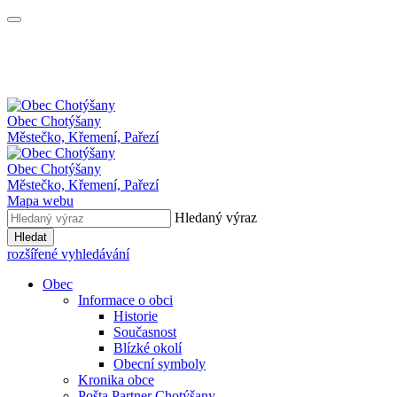
Obec
Chotýšany
Městečko, Křemení, Pařezí
Obec Chotýšany
Městečko, Křemení, Pařezí
Mapa webu
Hledaný výraz
Hledat
rozšířené vyhledávání
Obec
Informace o obci
Historie
Současnost
Blízké okolí
Obecní symboly
Kronika obce
Pošta Partner Chotýšany