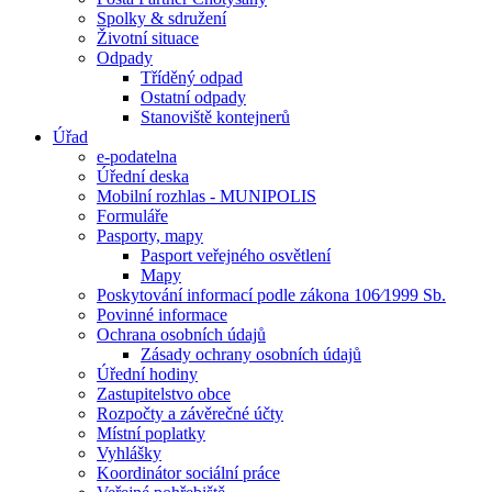
Spolky & sdružení
Životní situace
Odpady
Tříděný odpad
Ostatní odpady
Stanoviště kontejnerů
Úřad
e-podatelna
Úřední deska
Mobilní rozhlas - MUNIPOLIS
Formuláře
Pasporty, mapy
Pasport veřejného osvětlení
Mapy
Poskytování informací podle zákona 106⁄1999 Sb.
Povinné informace
Ochrana osobních údajů
Zásady ochrany osobních údajů
Úřední hodiny
Zastupitelstvo obce
Rozpočty a závěrečné účty
Místní poplatky
Vyhlášky
Koordinátor sociální práce