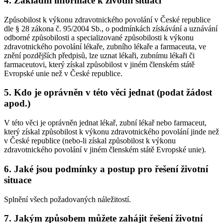
4. Základní informace k životní situaci
Způsobilost k výkonu zdravotnického povolání v České republice
dle § 28 zákona č. 95/2004 Sb., o podmínkách získávání a uznávání
odborné způsobilosti a specializované způsobilosti k výkonu
zdravotnického povolání lékaře, zubního lékaře a farmaceuta, ve
znění pozdějších předpisů, lze uznat lékaři, zubnímu lékaři či
farmaceutovi, který získal způsobilost v jiném členském státě
Evropské unie než v České republice.
5. Kdo je oprávněn v této věci jednat (podat žádost
apod.)
V této věci je oprávněn jednat lékař, zubní lékař nebo farmaceut,
který získal způsobilost k výkonu zdravotnického povolání jinde než
v České republice (nebo-li získal způsobilost k výkonu
zdravotnického povolání v jiném členském státě Evropské unie).
6. Jaké jsou podmínky a postup pro řešení životní
situace
Splnění všech požadovaných náležitostí.
7. Jakým způsobem můžete zahájit řešení životní