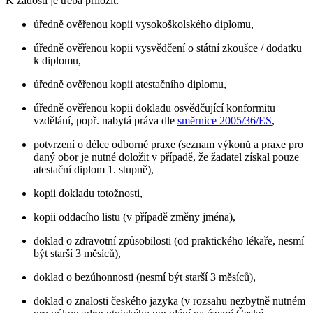
K žádosti je třeba přiložit:
úředně ověřenou kopii vysokoškolského diplomu,
úředně ověřenou kopii vysvědčení o státní zkoušce / dodatku
k diplomu,
úředně ověřenou kopii atestačního diplomu,
úředně ověřenou kopii dokladu osvědčující konformitu
vzdělání, popř. nabytá práva dle
směrnice 2005/36/ES
,
potvrzení o délce odborné praxe (seznam výkonů a praxe pro
daný obor je nutné doložit v případě, že žadatel získal pouze
atestační diplom 1. stupně),
kopii dokladu totožnosti,
kopii oddacího listu (v případě změny jména),
doklad o zdravotní způsobilosti (od praktického lékaře, nesmí
být starší 3 měsíců),
doklad o bezúhonnosti (nesmí být starší 3 měsíců),
doklad o znalosti českého jazyka (v rozsahu nezbytně nutném