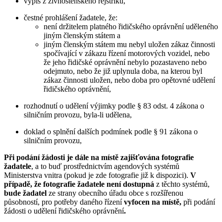
výpis z živnostenského rejstříku,
čestné prohlášení žadatele, že:
není držitelem platného řidičského oprávnění uděleného
jiným členským státem a
jiným členským státem mu nebyl uložen zákaz činnosti
spočívající v zákazu řízení motorových vozidel, nebo
že jeho řidičské oprávnění nebylo pozastaveno nebo
odejmuto, nebo že již uplynula doba, na kterou byl
zákaz činnosti uložen, nebo doba pro opětovné udělení
řidičského oprávnění,
rozhodnutí o udělení výjimky podle § 83 odst. 4 zákona o
silničním provozu, byla-li udělena,
doklad o splnění dalších podmínek podle § 91 zákona o
silničním provozu,
Při podání žádosti je dále na místě zajišťována fotografie
žadatele
, a to buď prostřednictvím agendových systémů
Ministerstva vnitra (pokud je zde fotografie již k dispozici).
V
případě, že fotografie žadatele není dostupná
z těchto systémů,
bude žadatel
ze strany obecního úřadu obce s rozšířenou
působností, pro potřeby daného řízení
vyfocen
na místě,
při podání
žádosti o udělení řidičského oprávnění
.