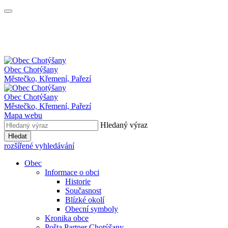
Obec
Chotýšany
Městečko, Křemení, Pařezí
Obec Chotýšany
Městečko, Křemení, Pařezí
Mapa webu
Hledaný výraz
Hledat
rozšířené vyhledávání
Obec
Informace o obci
Historie
Současnost
Blízké okolí
Obecní symboly
Kronika obce
Pošta Partner Chotýšany