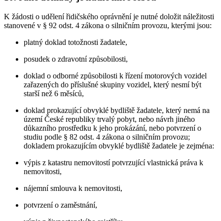
K žádosti o udělení řidičského oprávnění je nutné doložit náležitosti
stanovené v § 92 odst. 4 zákona o silničním provozu, kterými jsou:
platný doklad totožnosti žadatele,
posudek o zdravotní způsobilosti,
doklad o odborné způsobilosti k řízení motorových vozidel
zařazených do příslušné skupiny vozidel, který nesmí být
starší než 6 měsíců,
doklad prokazující obvyklé bydliště žadatele, který nemá na
území České republiky trvalý pobyt, nebo návrh jiného
důkazního prostředku k jeho prokázání, nebo potvrzení o
studiu podle § 82 odst. 4 zákona o silničním provozu;
dokladem prokazujícím obvyklé bydliště žadatele je zejména:
výpis z katastru nemovitostí potvrzující vlastnická práva k
nemovitosti,
nájemní smlouva k nemovitosti,
potvrzení o zaměstnání,