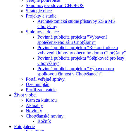
Veřejné pohřebiště
Skupinový vodovod CHOPOS
Strategie obce
Projekty a studie
Architektonická studie přístavby ZŠ a MŠ
Chotýšany
Smlouvy a dotace
Povinná publicita projektu "Vybavení
společenského sálu Chotýšany"
Povinná publicita projektu "Rekonstrukce a
vybavení klubovny obecního domu Chotýšany"
Povinná publicita projektu "Štěpkovač pro lesy
Chotýšany"
Povinná publicita projektu "Vybavení pro
spolkovou činnost v Chotýšanech"
Portál veřejné správy
Územní plán
Profil zadavatele
Život v obci
Kam za kulturou
Aktuality
Novinky
Chotýšanské noviny
Ročník
Fotogalerie