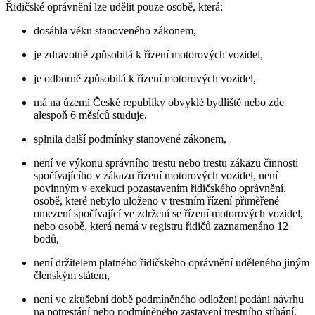
Řidičské oprávnění lze udělit pouze osobě, která:
dosáhla věku stanoveného zákonem,
je zdravotně způsobilá k řízení motorových vozidel,
je odborně způsobilá k řízení motorových vozidel,
má na území České republiky obvyklé bydliště nebo zde
alespoň 6 měsíců studuje,
splnila další podmínky stanovené zákonem,
není ve výkonu správního trestu nebo trestu zákazu činnosti
spočívajícího v zákazu řízení motorových vozidel, není
povinným v exekuci pozastavením řidičského oprávnění,
osobě, které nebylo uloženo v trestním řízení přiměřené
omezení spočívající ve zdržení se řízení motorových vozidel,
nebo osobě, která nemá v registru řidičů zaznamenáno 12
bodů,
není držitelem platného řidičského oprávnění uděleného jiným
členským státem,
není ve zkušební době podmíněného odložení podání návrhu
na potrestání nebo podmíněného zastavení trestního stíhání,