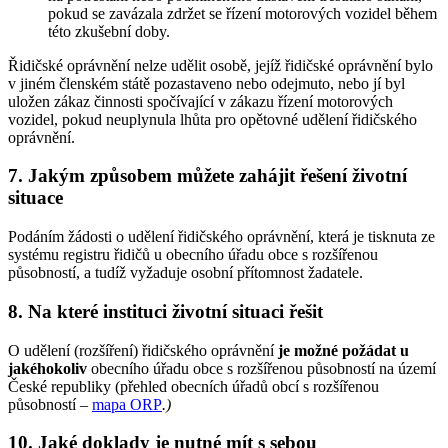
pokud se zavázala zdržet se řízení motorových vozidel během
této zkušební doby.
Řidičské oprávnění nelze udělit osobě, jejíž řidičské oprávnění bylo
v jiném členském státě pozastaveno nebo odejmuto, nebo jí byl
uložen zákaz činnosti spočívající v zákazu řízení motorových
vozidel, pokud neuplynula lhůta pro opětovné udělení řidičského
oprávnění.
7. Jakým způsobem můžete zahájit řešení životní
situace
Podáním žádosti o udělení řidičského oprávnění, která je tisknuta ze
systému registru řidičů u obecního úřadu obce s rozšířenou
působností, a tudíž vyžaduje osobní přítomnost žadatele.
8. Na které instituci životní situaci řešit
O udělení (rozšíření) řidičského oprávnění
je možné požádat u
jakéhokoliv
obecního úřadu obce s rozšířenou působností na území
České republiky (přehled obecních úřadů obcí s rozšířenou
působností –
mapa ORP
.
)
10. Jaké doklady je nutné mít s sebou