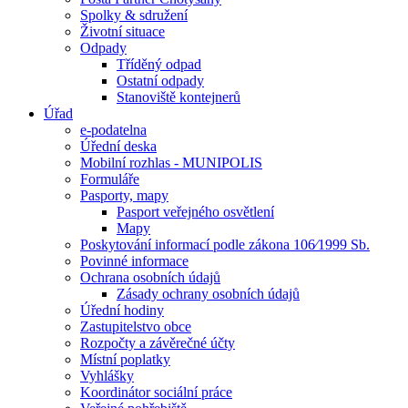
Spolky & sdružení
Životní situace
Odpady
Tříděný odpad
Ostatní odpady
Stanoviště kontejnerů
Úřad
e-podatelna
Úřední deska
Mobilní rozhlas - MUNIPOLIS
Formuláře
Pasporty, mapy
Pasport veřejného osvětlení
Mapy
Poskytování informací podle zákona 106⁄1999 Sb.
Povinné informace
Ochrana osobních údajů
Zásady ochrany osobních údajů
Úřední hodiny
Zastupitelstvo obce
Rozpočty a závěrečné účty
Místní poplatky
Vyhlášky
Koordinátor sociální práce