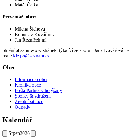
Matěj Čejka
Preventáři obce:
Milena Šíchová
Bohuslav Kovář ml.
Jan Řezníček ml.
plnění obsahu www stránek, týkající se sboru - Jana Kovářová - e-
mail:
kle.po@seznam.cz
Obec
Informace o obci
Kronika obce
Pošta Partner Chotýšany
Spolky & sdružení
Životní situace
Odpady
Kalendář
Srpen
2026