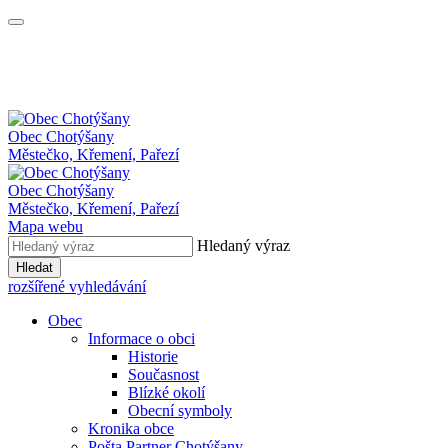
Obec
Chotýšany
Městečko, Křemení, Pařezí
Obec Chotýšany
Městečko, Křemení, Pařezí
Mapa webu
Hledaný výraz
Hledat
rozšířené vyhledávání
Obec
Informace o obci
Historie
Současnost
Blízké okolí
Obecní symboly
Kronika obce
Pošta Partner Chotýšany