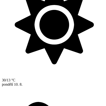
30/13 °C
pondělí
10. 8.