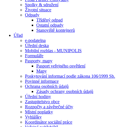
Spolky & sdružení
Životní situace
Odpady
Tříděný odpad
Ostatní odpady
Stanoviště kontejnerů
Úřad
e-podatelna
Úřední deska
Mobilní rozhlas - MUNIPOLIS
Formuláře
Pasporty, mapy
Pasport veřejného osvětlení
Mapy
Poskytování informací podle zákona 106⁄1999 Sb.
Povinné informace
Ochrana osobních údajů
Zásady ochrany osobních údajů
Úřední hodiny
Zastupitelstvo obce
Rozpočty a závěrečné účty
Místní poplatky
Vyhlášky
Koordinátor sociální práce