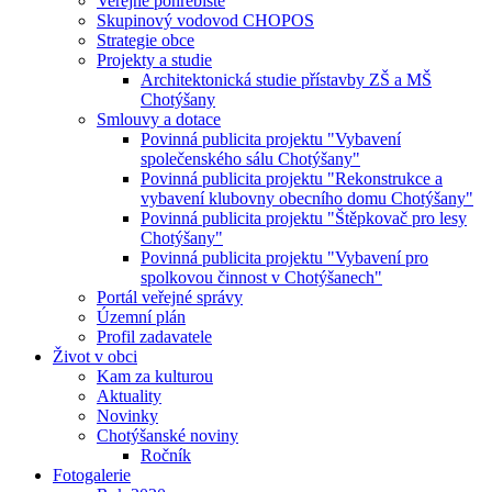
Veřejné pohřebiště
Skupinový vodovod CHOPOS
Strategie obce
Projekty a studie
Architektonická studie přístavby ZŠ a MŠ
Chotýšany
Smlouvy a dotace
Povinná publicita projektu "Vybavení
společenského sálu Chotýšany"
Povinná publicita projektu "Rekonstrukce a
vybavení klubovny obecního domu Chotýšany"
Povinná publicita projektu "Štěpkovač pro lesy
Chotýšany"
Povinná publicita projektu "Vybavení pro
spolkovou činnost v Chotýšanech"
Portál veřejné správy
Územní plán
Profil zadavatele
Život v obci
Kam za kulturou
Aktuality
Novinky
Chotýšanské noviny
Ročník
Fotogalerie