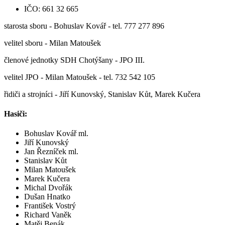
IČO: 661 32 665
starosta sboru - Bohuslav Kovář - tel. 777 277 896
velitel sboru - Milan Matoušek
členové jednotky SDH Chotýšany - JPO III.
velitel JPO - Milan Matoušek - tel. 732 542 105
řidiči a strojníci - Jiří Kunovský, Stanislav Kůt, Marek Kučera
Hasiči:
Bohuslav Kovář ml.
Jiří Kunovský
Jan Řezníček ml.
Stanislav Kůt
Milan Matoušek
Marek Kučera
Michal Dvořák
Dušan Hnatko
František Vostrý
Richard Vaněk
Matěj Benák