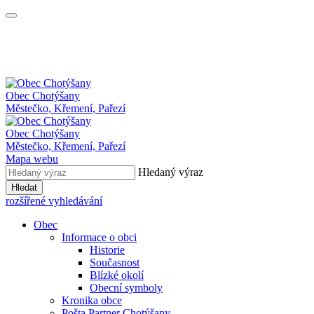
Obec
Chotýšany
Městečko, Křemení, Pařezí
Obec Chotýšany
Městečko, Křemení, Pařezí
Mapa webu
Hledaný výraz
Hledat
rozšířené vyhledávání
Obec
Informace o obci
Historie
Současnost
Blízké okolí
Obecní symboly
Kronika obce
Pošta Partner Chotýšany