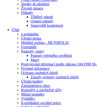
Spolky & sdružení
Životní situace
Odpady
Tříděný odpad
Ostatní odpady
Stanoviště kontejnerů
Úřad
e-podatelna
Úřední deska
Mobilní rozhlas - MUNIPOLIS
Formuláře
Pasporty, mapy
Pasport veřejného osvětlení
Mapy
Poskytování informací podle zákona 106⁄1999 Sb.
Povinné informace
Ochrana osobních údajů
Zásady ochrany osobních údajů
Úřední hodiny
Zastupitelstvo obce
Rozpočty a závěrečné účty
Místní poplatky
Vyhlášky
Koordinátor sociální práce