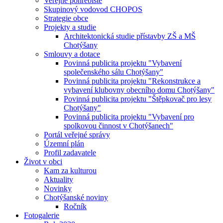
Veřejné pohřebiště
Skupinový vodovod CHOPOS
Strategie obce
Projekty a studie
Architektonická studie přístavby ZŠ a MŠ
Chotýšany
Smlouvy a dotace
Povinná publicita projektu "Vybavení
společenského sálu Chotýšany"
Povinná publicita projektu "Rekonstrukce a
vybavení klubovny obecního domu Chotýšany"
Povinná publicita projektu "Štěpkovač pro lesy
Chotýšany"
Povinná publicita projektu "Vybavení pro
spolkovou činnost v Chotýšanech"
Portál veřejné správy
Územní plán
Profil zadavatele
Život v obci
Kam za kulturou
Aktuality
Novinky
Chotýšanské noviny
Ročník
Fotogalerie