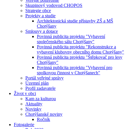
Veřejné pohřebiště
Skupinový vodovod CHOPOS
Strategie obce
Projekty a studie
Architektonická studie přístavby ZŠ a MŠ
Chotýšany
Smlouvy a dotace
Povinná publicita projektu "Vybavení
společenského sálu Chotýšany"
Povinná publicita projektu "Rekonstrukce a
vybavení klubovny obecního domu Chotýšany"
Povinná publicita projektu "Štěpkovač pro lesy
Chotýšany"
Povinná publicita projektu "Vybavení pro
spolkovou činnost v Chotýšanech"
Portál veřejné správy
Územní plán
Profil zadavatele
Život v obci
Kam za kulturou
Aktuality
Novinky
Chotýšanské noviny
Ročník
Fotogalerie