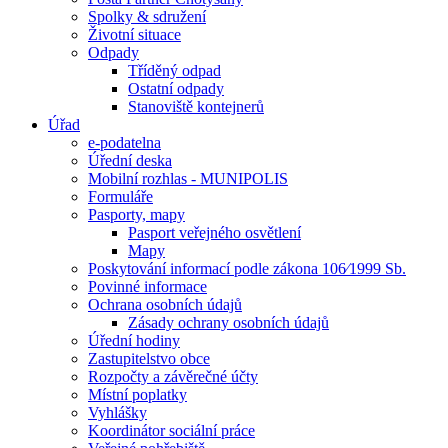
Spolky & sdružení
Životní situace
Odpady
Tříděný odpad
Ostatní odpady
Stanoviště kontejnerů
Úřad
e-podatelna
Úřední deska
Mobilní rozhlas - MUNIPOLIS
Formuláře
Pasporty, mapy
Pasport veřejného osvětlení
Mapy
Poskytování informací podle zákona 106⁄1999 Sb.
Povinné informace
Ochrana osobních údajů
Zásady ochrany osobních údajů
Úřední hodiny
Zastupitelstvo obce
Rozpočty a závěrečné účty
Místní poplatky
Vyhlášky
Koordinátor sociální práce