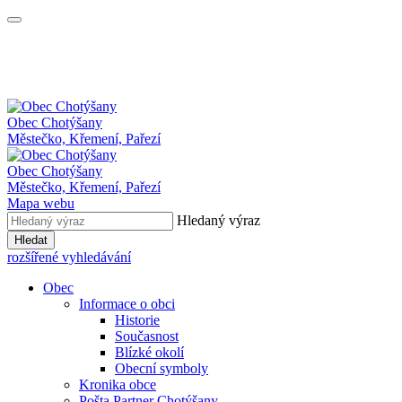
Obec
Chotýšany
Městečko, Křemení, Pařezí
Obec Chotýšany
Městečko, Křemení, Pařezí
Mapa webu
Hledaný výraz
Hledat
rozšířené vyhledávání
Obec
Informace o obci
Historie
Současnost
Blízké okolí
Obecní symboly
Kronika obce
Pošta Partner Chotýšany