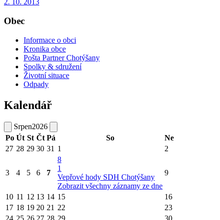
2. 10. 2013
Obec
Informace o obci
Kronika obce
Pošta Partner Chotýšany
Spolky & sdružení
Životní situace
Odpady
Kalendář
Srpen
2026
Po
Út
St
Čt
Pá
So
Ne
27
28
29
30
31
1
2
8
1
3
4
5
6
7
9
Vepřové hody SDH Chotýšany
Zobrazit všechny záznamy ze dne
10
11
12
13
14
15
16
17
18
19
20
21
22
23
24
25
26
27
28
29
30