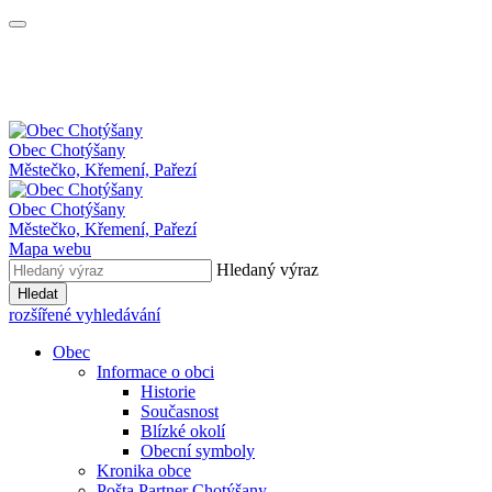
Obec
Chotýšany
Městečko, Křemení, Pařezí
Obec Chotýšany
Městečko, Křemení, Pařezí
Mapa webu
Hledaný výraz
Hledat
rozšířené vyhledávání
Obec
Informace o obci
Historie
Současnost
Blízké okolí
Obecní symboly
Kronika obce
Pošta Partner Chotýšany