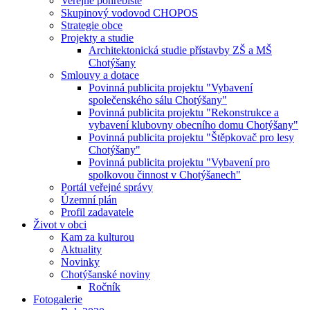
Veřejné pohřebiště
Skupinový vodovod CHOPOS
Strategie obce
Projekty a studie
Architektonická studie přístavby ZŠ a MŠ
Chotýšany
Smlouvy a dotace
Povinná publicita projektu "Vybavení
společenského sálu Chotýšany"
Povinná publicita projektu "Rekonstrukce a
vybavení klubovny obecního domu Chotýšany"
Povinná publicita projektu "Štěpkovač pro lesy
Chotýšany"
Povinná publicita projektu "Vybavení pro
spolkovou činnost v Chotýšanech"
Portál veřejné správy
Územní plán
Profil zadavatele
Život v obci
Kam za kulturou
Aktuality
Novinky
Chotýšanské noviny
Ročník
Fotogalerie