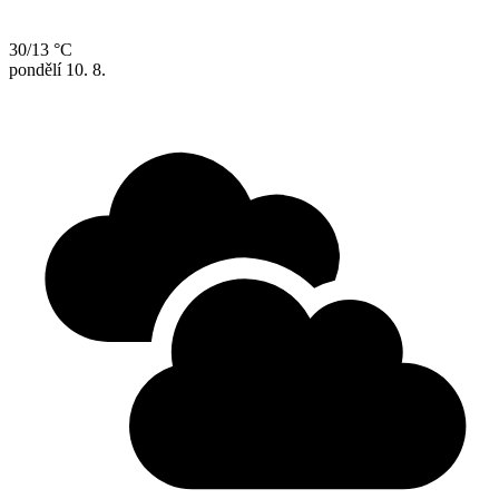
30/13 °C
pondělí
10. 8.