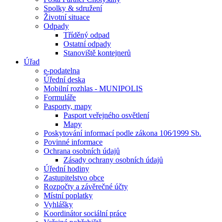
Spolky & sdružení
Životní situace
Odpady
Tříděný odpad
Ostatní odpady
Stanoviště kontejnerů
Úřad
e-podatelna
Úřední deska
Mobilní rozhlas - MUNIPOLIS
Formuláře
Pasporty, mapy
Pasport veřejného osvětlení
Mapy
Poskytování informací podle zákona 106⁄1999 Sb.
Povinné informace
Ochrana osobních údajů
Zásady ochrany osobních údajů
Úřední hodiny
Zastupitelstvo obce
Rozpočty a závěrečné účty
Místní poplatky
Vyhlášky
Koordinátor sociální práce