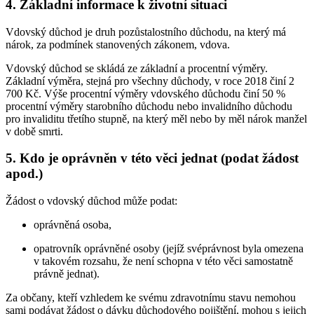
4. Základní informace k životní situaci
Vdovský důchod je druh pozůstalostního důchodu, na který má
nárok, za podmínek stanovených zákonem, vdova.
Vdovský důchod se skládá ze základní a procentní výměry.
Základní výměra, stejná pro všechny důchody, v roce 2018 činí 2
700 Kč. Výše procentní výměry vdovského důchodu činí 50 %
procentní výměry starobního důchodu nebo invalidního důchodu
pro invaliditu třetího stupně, na který měl nebo by měl nárok manžel
v době smrti.
5. Kdo je oprávněn v této věci jednat (podat žádost
apod.)
Žádost o vdovský důchod může podat:
oprávněná osoba,
opatrovník oprávněné osoby (jejíž svéprávnost byla omezena
v takovém rozsahu, že není schopna v této věci samostatně
právně jednat).
Za občany, kteří vzhledem ke svému zdravotnímu stavu nemohou
sami podávat žádost o dávku důchodového pojištění, mohou s jejich