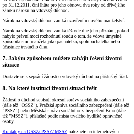
po 31.12.2011, činí lhůta pro jeho obnovu dva roky od dřívějšího
zániku nároku na vdovský důchod.
Nárok na vdovský důchod zaniká uzavřením nového manželství.
Nárok na vdovský důchod zaniká též ode dne jeho přiznání, pokud
nabylo právní moci rozhodnutí soudu o tom, že vdova úmyslně
způsobila smrt manžela jako pachatelka, spolupachatelka nebo
účastnice trestného činu.
7. Jakým způsobem můžete zahájit řešení životní
situace
Dostavte se k sepsání žádosti o vdovský důchod na příslušný úřad.
8. Na které instituci životní situaci řešit
Žádosti o důchod sepisují okresní správy sociálního zabezpečení
(dále též "OSSZ"), Pražská správa sociálního zabezpečení (dále též
"PSSZ") nebo Městská správa sociálního zabezpečení Brno (dále
též "MSSZ"), příslušné podle místa trvalého bydliště oprávněné
osoby.
Kontakty na OSSZ/ PSSZ/ MSSZ
naleznete na internetových