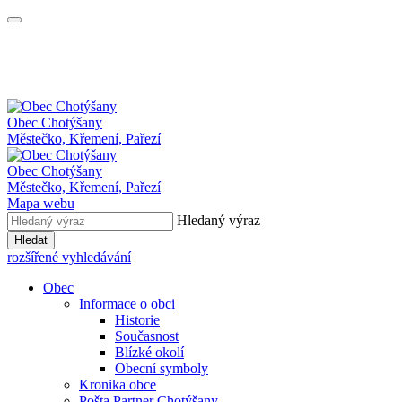
Obec
Chotýšany
Městečko, Křemení, Pařezí
Obec Chotýšany
Městečko, Křemení, Pařezí
Mapa webu
Hledaný výraz
Hledat
rozšířené vyhledávání
Obec
Informace o obci
Historie
Současnost
Blízké okolí
Obecní symboly
Kronika obce
Pošta Partner Chotýšany