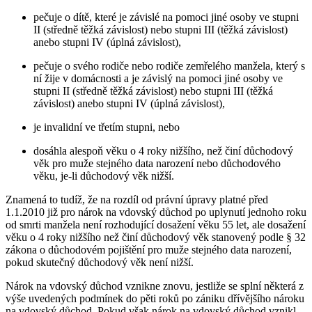
pečuje o dítě, které je závislé na pomoci jiné osoby ve stupni
II (středně těžká závislost) nebo stupni III (těžká závislost)
anebo stupni IV (úplná závislost),
pečuje o svého rodiče nebo rodiče zemřelého manžela, který s
ní žije v domácnosti a je závislý na pomoci jiné osoby ve
stupni II (středně těžká závislost) nebo stupni III (těžká
závislost) anebo stupni IV (úplná závislost),
je invalidní ve třetím stupni, nebo
dosáhla alespoň věku o 4 roky nižšího, než činí důchodový
věk pro muže stejného data narození nebo důchodového
věku, je-li důchodový věk nižší.
Znamená to tudíž, že na rozdíl od právní úpravy platné před
1.1.2010 již pro nárok na vdovský důchod po uplynutí jednoho roku
od smrti manžela není rozhodující dosažení věku 55 let, ale dosažení
věku o 4 roky nižšího než činí důchodový věk stanovený podle § 32
zákona o důchodovém pojištění pro muže stejného data narození,
pokud skutečný důchodový věk není nižší.
Nárok na vdovský důchod vznikne znovu, jestliže se splní některá z
výše uvedených podmínek do pěti roků po zániku dřívějšího nároku
na vdovský důchod. Pokud však nárok na vdovský důchod vznikl