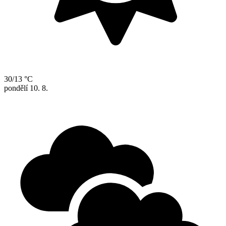
30/13 °C
pondělí
10. 8.