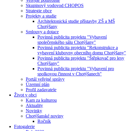
Veřejné pohřebiště
Skupinový vodovod CHOPOS
Strategie obce
Projekty a studie
Architektonická studie přístavby ZŠ a MŠ
Chotýšany
Smlouvy a dotace
Povinná publicita projektu "Vybavení
společenského sálu Chotýšany"
Povinná publicita projektu "Rekonstrukce a
vybavení klubovny obecního domu Chotýšany"
Povinná publicita projektu "Štěpkovač pro lesy
Chotýšany"
Povinná publicita projektu "Vybavení pro
spolkovou činnost v Chotýšanech"
Portál veřejné správy
Územní plán
Profil zadavatele
Život v obci
Kam za kulturou
Aktuality
Novinky
Chotýšanské noviny
Ročník
Fotogalerie