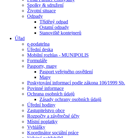
Spolky & sdružení
Životní situace
Odpady
Tříděný odpad
Ostatní odpady
Stanoviště kontejnerů
Úřad
e-podatelna
Úřední deska
Mobilní rozhlas - MUNIPOLIS
Formuláře
Pasporty, mapy
Pasport veřejného osvětlení
Mapy
Poskytování informací podle zákona 106⁄1999 Sb.
Povinné informace
Ochrana osobních údajů
Zásady ochrany osobních údajů
Úřední hodiny
Zastupitelstvo obce
Rozpočty a závěrečné účty
Místní poplatky
Vyhlášky
Koordinátor sociální práce