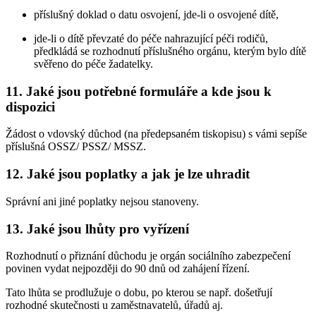
příslušný doklad o datu osvojení, jde-li o osvojené dítě,
jde-li o dítě převzaté do péče nahrazující péči rodičů,
předkládá se rozhodnutí příslušného orgánu, kterým bylo dítě
svěřeno do péče žadatelky.
11. Jaké jsou potřebné formuláře a kde jsou k
dispozici
Žádost o vdovský důchod (na předepsaném tiskopisu) s vámi sepíše
příslušná OSSZ/ PSSZ/ MSSZ.
12. Jaké jsou poplatky a jak je lze uhradit
Správní ani jiné poplatky nejsou stanoveny.
13. Jaké jsou lhůty pro vyřízení
Rozhodnutí o přiznání důchodu je orgán sociálního zabezpečení
povinen vydat nejpozději do 90 dnů od zahájení řízení.
Tato lhůta se prodlužuje o dobu, po kterou se např. došetřují
rozhodné skutečnosti u zaměstnavatelů, úřadů aj.