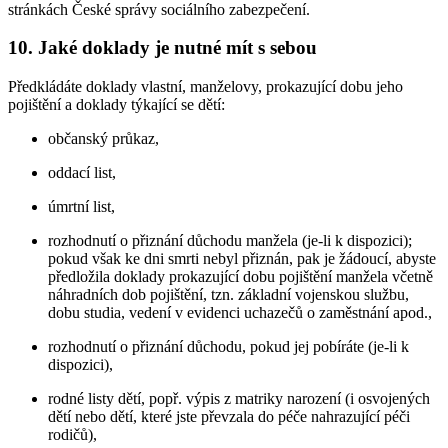
stránkách České správy sociálního zabezpečení.
10. Jaké doklady je nutné mít s sebou
Předkládáte doklady vlastní, manželovy, prokazující dobu jeho
pojištění a doklady týkající se dětí:
občanský průkaz,
oddací list,
úmrtní list,
rozhodnutí o přiznání důchodu manžela (je-li k dispozici);
pokud však ke dni smrti nebyl přiznán, pak je žádoucí, abyste
předložila doklady prokazující dobu pojištění manžela včetně
náhradních dob pojištění, tzn. základní vojenskou službu,
dobu studia, vedení v evidenci uchazečů o zaměstnání apod.,
rozhodnutí o přiznání důchodu, pokud jej pobíráte (je-li k
dispozici),
rodné listy dětí, popř. výpis z matriky narození (i osvojených
dětí nebo dětí, které jste převzala do péče nahrazující péči
rodičů),