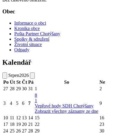
Obec
Informace o obci
Kronika obce
Pošta Partner Chotýšany
Spolky & sdružení
Životní situace
Odpady
Kalendář
Srpen
2026
Po
Út
St
Čt
Pá
So
Ne
27
28
29
30
31
1
2
8
1
3
4
5
6
7
9
Vepřové hody SDH Chotýšany
Zobrazit všechny záznamy ze dne
10
11
12
13
14
15
16
17
18
19
20
21
22
23
24
25
26
27
28
29
30