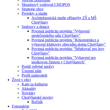
Veřejné pohřebiště
Skupinový vodovod CHOPOS
Strategie obce
Projekty a studie
Architektonická studie přístavby ZŠ a MŠ
Chotýšany
Smlouvy a dotace
Povinná publicita projektu "Vybavení
společenského sálu Chotýšany"
Povinná publicita projektu "Rekonstrukce a
vybavení klubovny obecního domu Chotýšany"
Povinná publicita projektu "Štěpkovač pro lesy
Chotýšany"
Povinná publicita projektu "Vybavení pro
spolkovou činnost v Chotýšanech"
Portál veřejné správy
Územní plán
Profil zadavatele
Život v obci
Kam za kulturou
Aktuality
Novinky
Chotýšanské noviny
Ročník
Fotogalerie