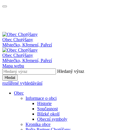
Obec
Chotýšany
Městečko, Křemení, Pařezí
Obec Chotýšany
Městečko, Křemení, Pařezí
Mapa webu
Hledaný výraz
Hledat
rozšířené vyhledávání
Obec
Informace o obci
Historie
Současnost
Blízké okolí
Obecní symboly
Kronika obce
Pošta Partner Chotýšany