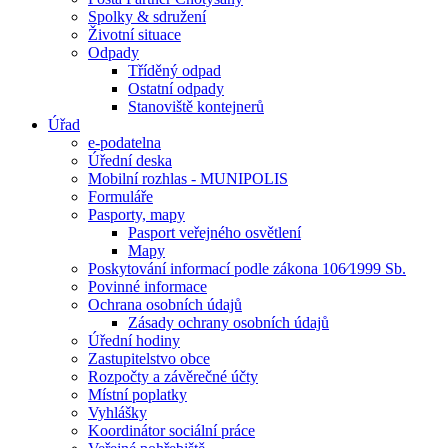
Spolky & sdružení
Životní situace
Odpady
Tříděný odpad
Ostatní odpady
Stanoviště kontejnerů
Úřad
e-podatelna
Úřední deska
Mobilní rozhlas - MUNIPOLIS
Formuláře
Pasporty, mapy
Pasport veřejného osvětlení
Mapy
Poskytování informací podle zákona 106⁄1999 Sb.
Povinné informace
Ochrana osobních údajů
Zásady ochrany osobních údajů
Úřední hodiny
Zastupitelstvo obce
Rozpočty a závěrečné účty
Místní poplatky
Vyhlášky
Koordinátor sociální práce