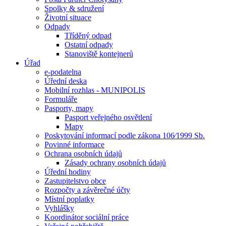
Spolky & sdružení
Životní situace
Odpady
Tříděný odpad
Ostatní odpady
Stanoviště kontejnerů
Úřad
e-podatelna
Úřední deska
Mobilní rozhlas - MUNIPOLIS
Formuláře
Pasporty, mapy
Pasport veřejného osvětlení
Mapy
Poskytování informací podle zákona 106⁄1999 Sb.
Povinné informace
Ochrana osobních údajů
Zásady ochrany osobních údajů
Úřední hodiny
Zastupitelstvo obce
Rozpočty a závěrečné účty
Místní poplatky
Vyhlášky
Koordinátor sociální práce