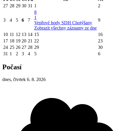
27
28
29
30
31
1
2
8
1
3
4
5
6
7
9
Vepřové hody SDH Chotýšany
Zobrazit všechny záznamy ze dne
10
11
12
13
14
15
16
17
18
19
20
21
22
23
24
25
26
27
28
29
30
31
1
2
3
4
5
6
Počasí
dnes, čtvrtek 6. 8. 2026