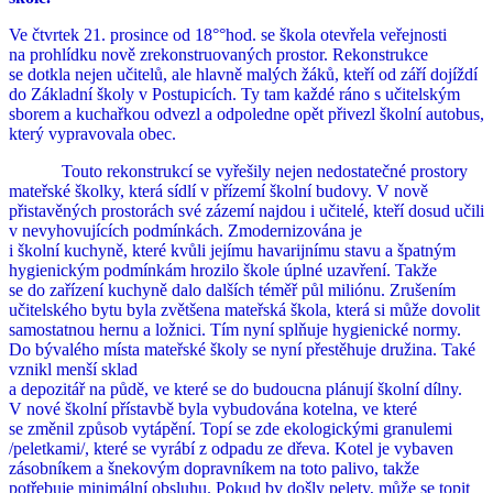
Ve čtvrtek 21. prosince od 18°°hod. se škola otevřela veřejnosti
na prohlídku nově zrekonstruovaných prostor. Rekonstrukce
se dotkla nejen učitelů, ale hlavně malých žáků, kteří od září dojíždí
do Základní školy v Postupicích. Ty tam každé ráno s učitelským
sborem a kuchařkou odvezl a odpoledne opět přivezl školní autobus,
který vypravovala obec.
Touto rekonstrukcí se vyřešily nejen nedostatečné prostory
mateřské školky, která sídlí v přízemí školní budovy. V nově
přistavěných prostorách své zázemí najdou i učitelé, kteří dosud učili
v nevyhovujících podmínkách. Zmodernizována je
i školní kuchyně, které kvůli jejímu havarijnímu stavu a špatným
hygienickým podmínkám hrozilo škole úplné uzavření. Takže
se do zařízení kuchyně dalo dalších téměř půl miliónu. Zrušením
učitelského bytu byla zvětšena mateřská škola, která si může dovolit
samostatnou hernu a ložnici. Tím nyní splňuje hygienické normy.
Do bývalého místa mateřské školy se nyní přestěhuje družina. Také
vznikl menší sklad
a depozitář na půdě, ve které se do budoucna plánují školní dílny.
V nové školní přístavbě byla vybudována kotelna, ve které
se změnil způsob vytápění. Topí se zde ekologickými granulemi
/peletkami/, které se vyrábí z odpadu ze dřeva. Kotel je vybaven
zásobníkem a šnekovým dopravníkem na toto palivo, takže
potřebuje minimální obsluhu. Pokud by došly pelety, může se topit