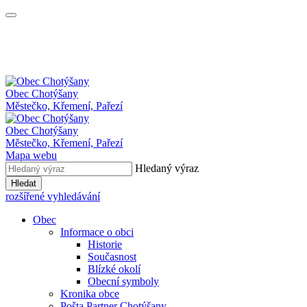
Obec
Chotýšany
Městečko, Křemení, Pařezí
Obec Chotýšany
Městečko, Křemení, Pařezí
Mapa webu
Hledaný výraz
Hledat
rozšířené vyhledávání
Obec
Informace o obci
Historie
Současnost
Blízké okolí
Obecní symboly
Kronika obce
Pošta Partner Chotýšany