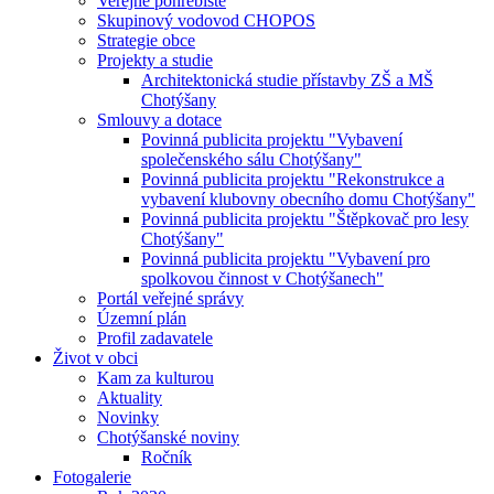
Veřejné pohřebiště
Skupinový vodovod CHOPOS
Strategie obce
Projekty a studie
Architektonická studie přístavby ZŠ a MŠ
Chotýšany
Smlouvy a dotace
Povinná publicita projektu "Vybavení
společenského sálu Chotýšany"
Povinná publicita projektu "Rekonstrukce a
vybavení klubovny obecního domu Chotýšany"
Povinná publicita projektu "Štěpkovač pro lesy
Chotýšany"
Povinná publicita projektu "Vybavení pro
spolkovou činnost v Chotýšanech"
Portál veřejné správy
Územní plán
Profil zadavatele
Život v obci
Kam za kulturou
Aktuality
Novinky
Chotýšanské noviny
Ročník
Fotogalerie