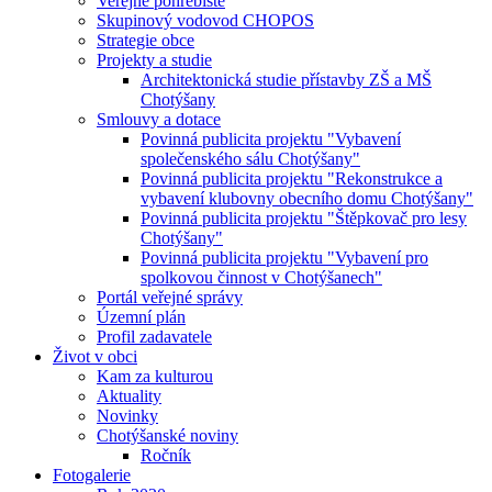
Veřejné pohřebiště
Skupinový vodovod CHOPOS
Strategie obce
Projekty a studie
Architektonická studie přístavby ZŠ a MŠ
Chotýšany
Smlouvy a dotace
Povinná publicita projektu "Vybavení
společenského sálu Chotýšany"
Povinná publicita projektu "Rekonstrukce a
vybavení klubovny obecního domu Chotýšany"
Povinná publicita projektu "Štěpkovač pro lesy
Chotýšany"
Povinná publicita projektu "Vybavení pro
spolkovou činnost v Chotýšanech"
Portál veřejné správy
Územní plán
Profil zadavatele
Život v obci
Kam za kulturou
Aktuality
Novinky
Chotýšanské noviny
Ročník
Fotogalerie