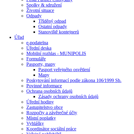
Spolky & sdružení
Životní situace
Odpady
Tříděný odpad
Ostatní odpady
Stanoviště kontejnerů
Úřad
e-podatelna
Úřední deska
Mobilní rozhlas - MUNIPOLIS
Formuláře
Pasporty, mapy
Pasport veřejného osvětlení
Mapy
Poskytování informací podle zákona 106⁄1999 Sb.
Povinné informace
Ochrana osobních údajů
Zásady ochrany osobních údajů
Úřední hodiny
Zastupitelstvo obce
Rozpočty a závěrečné účty
Místní poplatky
Vyhlášky
Koordinátor sociální práce