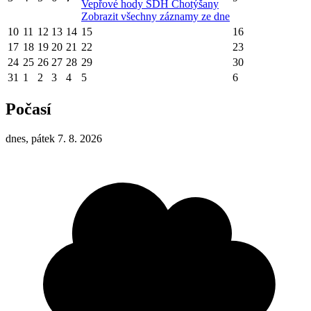
Vepřové hody SDH Chotýšany
Zobrazit všechny záznamy ze dne
10
11
12
13
14
15
16
17
18
19
20
21
22
23
24
25
26
27
28
29
30
31
1
2
3
4
5
6
Počasí
dnes, pátek 7. 8. 2026