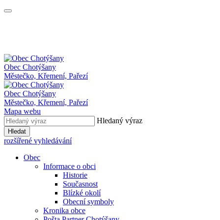
Obec
Chotýšany
Městečko, Křemení, Pařezí
Obec Chotýšany
Městečko, Křemení, Pařezí
Mapa webu
Hledaný výraz
Hledat
rozšířené vyhledávání
Obec
Informace o obci
Historie
Současnost
Blízké okolí
Obecní symboly
Kronika obce
Pošta Partner Chotýšany