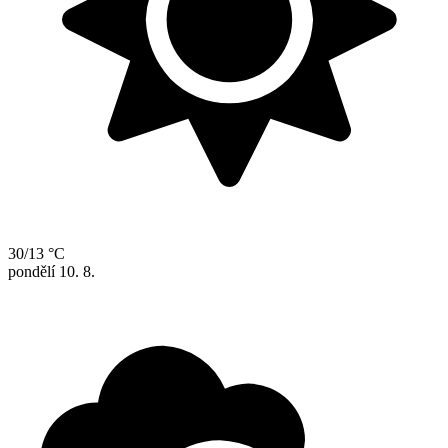
30/13 °C
pondělí
10. 8.