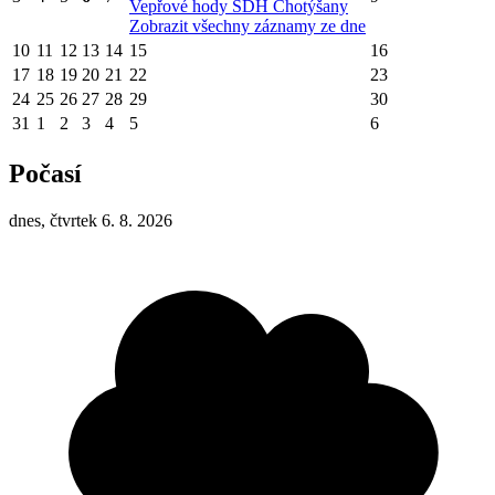
Vepřové hody SDH Chotýšany
Zobrazit všechny záznamy ze dne
10
11
12
13
14
15
16
17
18
19
20
21
22
23
24
25
26
27
28
29
30
31
1
2
3
4
5
6
Počasí
dnes, čtvrtek 6. 8. 2026