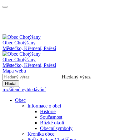
Obec
Chotýšany
Městečko, Křemení, Pařezí
Obec Chotýšany
Městečko, Křemení, Pařezí
Mapa webu
Hledaný výraz
Hledat
rozšířené vyhledávání
Obec
Informace o obci
Historie
Současnost
Blízké okolí
Obecní symboly
Kronika obce
Pošta Partner Chotýšany