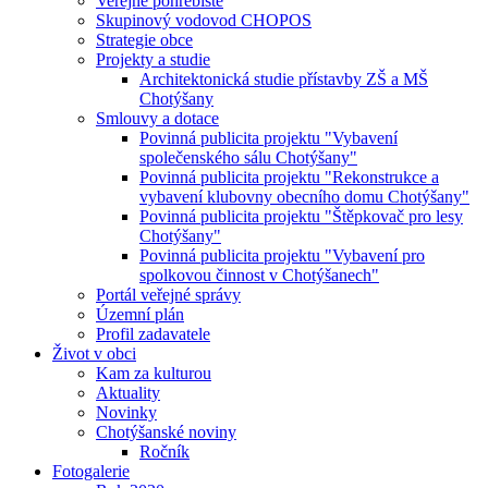
Veřejné pohřebiště
Skupinový vodovod CHOPOS
Strategie obce
Projekty a studie
Architektonická studie přístavby ZŠ a MŠ
Chotýšany
Smlouvy a dotace
Povinná publicita projektu "Vybavení
společenského sálu Chotýšany"
Povinná publicita projektu "Rekonstrukce a
vybavení klubovny obecního domu Chotýšany"
Povinná publicita projektu "Štěpkovač pro lesy
Chotýšany"
Povinná publicita projektu "Vybavení pro
spolkovou činnost v Chotýšanech"
Portál veřejné správy
Územní plán
Profil zadavatele
Život v obci
Kam za kulturou
Aktuality
Novinky
Chotýšanské noviny
Ročník
Fotogalerie