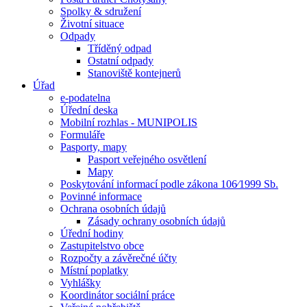
Spolky & sdružení
Životní situace
Odpady
Tříděný odpad
Ostatní odpady
Stanoviště kontejnerů
Úřad
e-podatelna
Úřední deska
Mobilní rozhlas - MUNIPOLIS
Formuláře
Pasporty, mapy
Pasport veřejného osvětlení
Mapy
Poskytování informací podle zákona 106⁄1999 Sb.
Povinné informace
Ochrana osobních údajů
Zásady ochrany osobních údajů
Úřední hodiny
Zastupitelstvo obce
Rozpočty a závěrečné účty
Místní poplatky
Vyhlášky
Koordinátor sociální práce